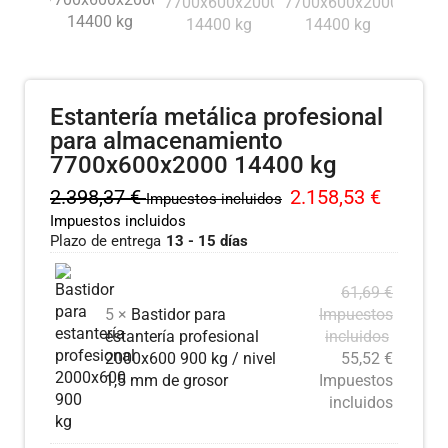
Estantería metálica profesional
para almacenamiento
7700x600x2000 14400 kg
2.398,37
€
2.158,53
€
Impuestos incluidos
Impuestos incluidos
Plazo de entrega
13 - 15 días
61,69
€
5 ×
Bastidor para
Impuestos
estantería profesional
incluidos
2000x600 900 kg / nivel
55,52
€
1,5 mm de grosor
Impuestos
incluidos