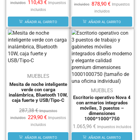
110,43
€
incluidos
Impuestos
878,90
€
incluidos
Impuestos
incluidos
incluidos
AÑADIR AL CARRITO
AÑADIR AL CARRITO
MUEBLES
Mesita de noche inteligente
verde con carga
MUEBLES
inalámbrica, Bluetooth 10W,
Escritorio operativo Nova 4
caja fuerte y USB/Tipo-C
con armarios integrados
móviles, 3 puestos –
287,38
€
Impuestos
dimensiones
229,90
€
incluidos
Impuestos
1000*1000*750
incluidos
1.065,96
€
Impuestos incluidos
AÑADIR AL CARRITO
AÑADIR AL CARRITO