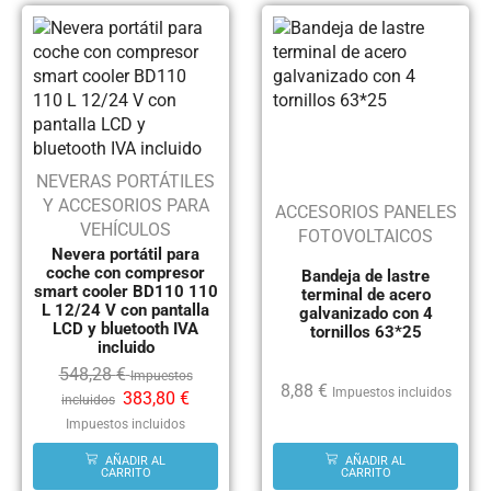
NEVERAS PORTÁTILES
Y ACCESORIOS PARA
ACCESORIOS PANELES
VEHÍCULOS
FOTOVOLTAICOS
Nevera portátil para
coche con compresor
Bandeja de lastre
smart cooler BD110 110
terminal de acero
L 12/24 V con pantalla
galvanizado con 4
LCD y bluetooth IVA
tornillos 63*25
incluido
548,28
€
Impuestos
8,88
€
Impuestos incluidos
383,80
€
incluidos
Impuestos incluidos
AÑADIR AL
AÑADIR AL
CARRITO
CARRITO