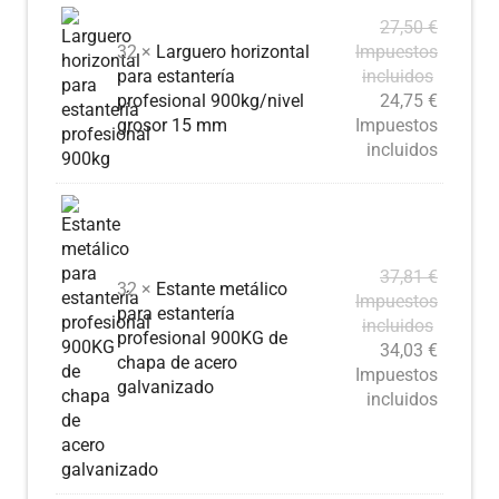
27,50
€
32 ×
Larguero horizontal
Impuestos
para estantería
incluidos
profesional 900kg/nivel
24,75
€
grosor 15 mm
Impuestos
incluidos
37,81
€
32 ×
Estante metálico
Impuestos
para estantería
incluidos
profesional 900KG de
34,03
€
chapa de acero
Impuestos
galvanizado
incluidos