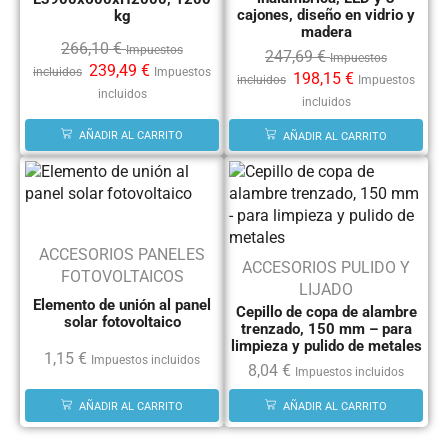
cajones, diseño en vidrio y
kg
madera
266,10
€
Impuestos
247,69
€
Impuestos
239,49
€
incluidos
Impuestos
198,15
€
incluidos
Impuestos
incluidos
incluidos
AÑADIR AL CARRITO
AÑADIR AL CARRITO
ACCESORIOS PANELES
ACCESORIOS PULIDO Y
FOTOVOLTAICOS
LIJADO
Elemento de unión al panel
Cepillo de copa de alambre
solar fotovoltaico
trenzado, 150 mm – para
limpieza y pulido de metales
1,15
€
Impuestos incluidos
8,04
€
Impuestos incluidos
AÑADIR AL CARRITO
AÑADIR AL CARRITO