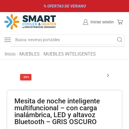
% OFERTAS DE VERANO
Iniciar sesión
Busca
neveras portatiles
Inicio
MUEBLES
MUEBLES INTELIGENTES
/
/
-20%
Mesita de noche inteligente
multifuncional – con carga
inalámbrica, LED y altavoz
Bluetooth – GRIS OSCURO