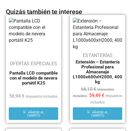
Quizás también te interese
ESTANTERÍAS
Extensión – Estantería
OFERTAS ESPECIALES
Profesional para
Almacenaje
Pantalla LCD compatible
L1000x600xH2000, 400
con el modelo de nevera
kg
portátil K25
66,10
€
Impuestos
59,49
€
56,94
€
incluidos
Impuestos
Impuestos incluidos
incluidos
AÑADIR AL
AÑADIR AL
CARRITO
CARRITO