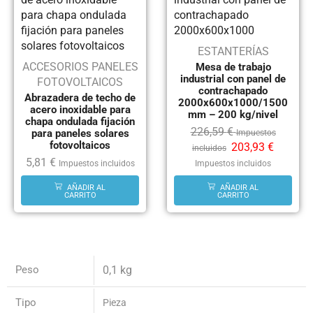
ESTANTERÍAS
ACCESORIOS PANELES
Mesa de trabajo
industrial con panel de
FOTOVOLTAICOS
contrachapado
Abrazadera de techo de
2000x600x1000/1500
acero inoxidable para
mm – 200 kg/nivel
chapa ondulada fijación
226,59
€
para paneles solares
Impuestos
fotovoltaicos
203,93
€
incluidos
5,81
€
Impuestos incluidos
Impuestos incluidos
AÑADIR AL
AÑADIR AL
CARRITO
CARRITO
Peso
0,1 kg
Tipo
Pieza