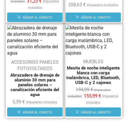
31,23
€
incluidos
Impuestos
208,63
€
Impuestos incluidos
incluidos
AÑADIR AL CARRITO
AÑADIR AL CARRITO
MUEBLES
ACCESORIOS PANELES
Mesita de noche inteligente
FOTOVOLTAICOS
blanca con carga
Abrazadera de drenaje de
inalámbrica, LED, Bluetooth,
aluminio 30 mm para
USB-C y 2 cajones
paneles solares –
194,99
€
canalización eficiente del
Impuestos
agua
155,99
€
incluidos
Impuestos
0,59
€
Impuestos incluidos
incluidos
AÑADIR AL CARRITO
AÑADIR AL CARRITO