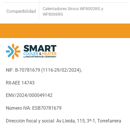
Calentadores Siroco WF8002RG y
Compatibilidad
WF8006RG
NIF: B-70781679 (
1116-29/02/2024),
RII-AEE 14743
ENV/2024/000049142
Número IVA: ESB70781679
Dirección fiscal y social: Av.Lleida, 115, 3º-1, Torrefarrera