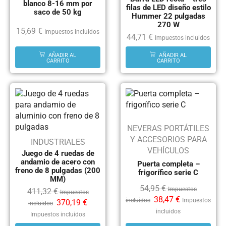
blanco 8-16 mm por
filas de LED diseño estilo
saco de 50 kg
Hummer 22 pulgadas
270 W
15,69
€
Impuestos incluidos
44,71
€
Impuestos incluidos
AÑADIR AL
AÑADIR AL
CARRITO
CARRITO
NEVERAS PORTÁTILES
Y ACCESORIOS PARA
INDUSTRIALES
VEHÍCULOS
Juego de 4 ruedas de
andamio de acero con
Puerta completa –
freno de 8 pulgadas (200
frigorífico serie C
MM)
54,95
€
Impuestos
411,32
€
Impuestos
38,47
€
incluidos
Impuestos
370,19
€
incluidos
incluidos
Impuestos incluidos