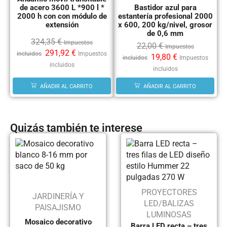
de acero 3600 L *900 l *
Bastidor azul para
2000 h con con módulo de
estantería profesional 2000
extensión
x 600, 200 kg/nivel, grosor
de 0,6 mm
324,35
€
Impuestos
22,00
€
Impuestos
291,92
€
incluidos
Impuestos
19,80
€
incluidos
Impuestos
incluidos
incluidos
AÑADIR AL CARRITO
AÑADIR AL CARRITO
Quizás también te interese
PROYECTORES
JARDINERÍA Y
LED/BALIZAS
PAISAJISMO
LUMINOSAS
Mosaico decorativo
Barra LED recta – tres