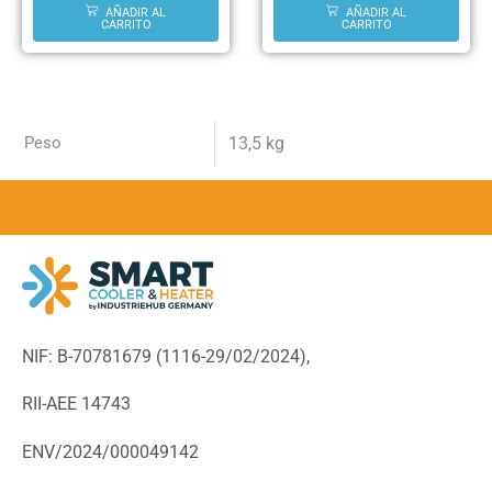
AÑADIR AL
AÑADIR AL
CARRITO
CARRITO
Peso
13,5 kg
NIF: B-70781679 (
1116-29/02/2024),
RII-AEE 14743
ENV/2024/000049142