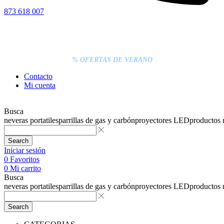
873 618 007
% DESCUENTOS DE BLACK FRIDAY
ENTREGA GRATIS EN TODAS LAS NEVERAS PORTÁTILES
LOS PEDIDOS INFERIORES A 20€ DEBEN PAGARSE
EXCLUSIVAMENTE ONLINE CON TARJETA.
ENTREGA RÁPIDA
% OFERTAS DE VERANO
Contacto
Mi cuenta
Busca
neveras portatiles
parrillas de gas y carbón
proyectores LED
productos
Search
Iniciar sesión
0
Favoritos
0
Mi carrito
Busca
neveras portatiles
parrillas de gas y carbón
proyectores LED
productos
Search