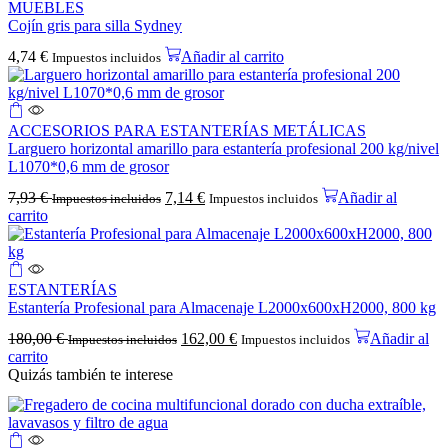
MUEBLES
Cojín gris para silla Sydney
4,74
€
Añadir al carrito
Impuestos incluidos
ACCESORIOS PARA ESTANTERÍAS METÁLICAS
Larguero horizontal amarillo para estantería profesional 200 kg/nivel
L1070*0,6 mm de grosor
7,93
€
7,14
€
Añadir al
Impuestos incluidos
Impuestos incluidos
carrito
ESTANTERÍAS
Estantería Profesional para Almacenaje L2000x600xH2000, 800 kg
180,00
€
162,00
€
Añadir al
Impuestos incluidos
Impuestos incluidos
carrito
Quizás también te interese