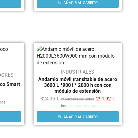
AÑADIR AL CARRITO
INDUSTRIALES
DORES
Andamio móvil transitable de acero
oco Smart
3600 L *900 l * 2000 h con con
módulo de extensión
324,35
€
291,92
€
Impuestos incluidos
idos
Impuestos incluidos
AÑADIR AL CARRITO