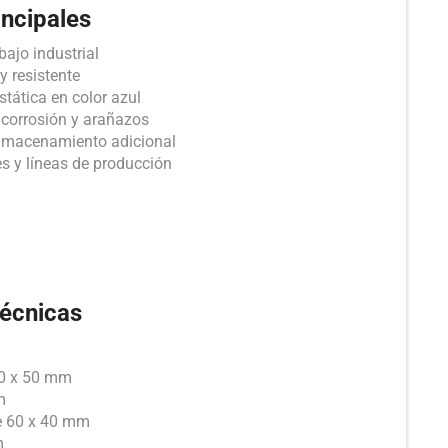
incipales
ajo industrial
y resistente
tática en color azul
, corrosión y arañazos
almacenamiento adicional
es y líneas de producción
técnicas
 60 x 50 mm
m
de 60 x 40 mm
m