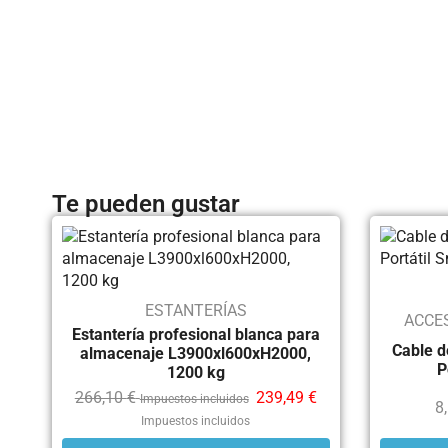
Te pueden gustar
ESTANTERÍAS
ACCE
Estantería profesional blanca para
Cable d
almacenaje L3900xl600xH2000,
P
1200 kg
266,10
€
239,49
€
Impuestos incluidos
8
Impuestos incluidos