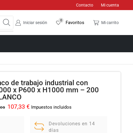
Contacto
Mi cuenta
0
Favoritos
Iniciar sesión
Mi carrito
co de trabajo industrial con
000 x P600 x H1000 mm – 200
BLANCO
107,33
€
dos
Impuestos incluidos
Devoluciones en 14
días