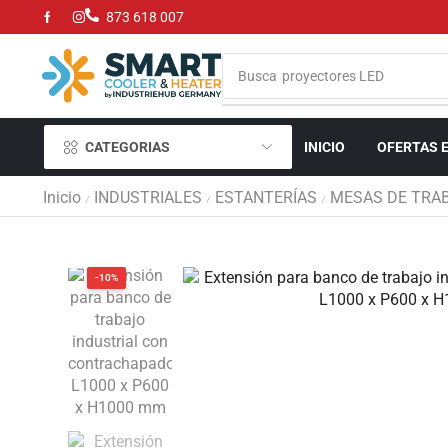
873 618 007
Busca
parrillas de gas y carbón
CATEGORIAS
INICIO
OFERTAS 
Inicio
INDUSTRIALES
ESTANTERÍAS
MESAS DE TRA
/
/
/
-10%