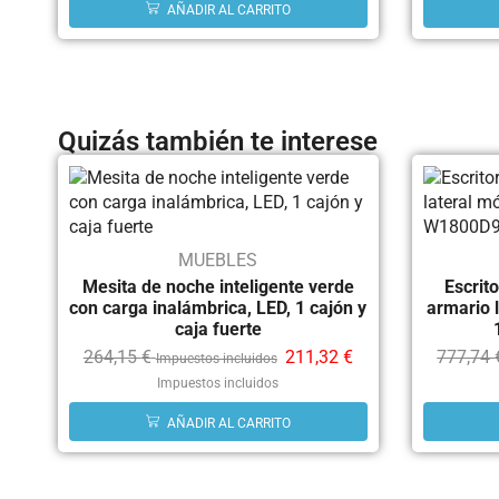
AÑADIR AL CARRITO
Quizás también te interese
MUEBLES
Mesita de noche inteligente verde
Escrito
con carga inalámbrica, LED, 1 cajón y
armario 
caja fuerte
264,15
€
211,32
€
777,74
Impuestos incluidos
Impuestos incluidos
AÑADIR AL CARRITO