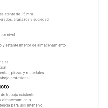
esistente de 15 mm
erados, arañazos y suciedad
por nivel
jo y estante inferior de almacenamiento
iales
ción
ntas, piezas y materiales
rabajo profesional
ucto
de trabajo existente
o y almacenamiento
stencia para uso intensivo