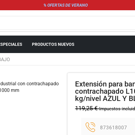
% OFERTAS DE VERANO
ESPECIALES
PRODUCTOS NUEVOS
BAJO
Extensión para ban
contrachapado L1
kg/nivel AZUL Y 
119,25
€
Impuestos inclui
873618007