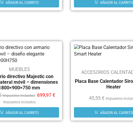
AÑADIR AL CARRITO
AÑADIR AL CARRITO
MUEBLES
ACCESORIOS CALENTA
rio directivo Majestic con
Placa Base Calentador Sir
lateral móvil – dimensiones
Heater
1800×900×750 mm
€
699,97
€
Impuestos incluidos
45,55
€
Impuestos inclu
Impuestos incluidos
AÑADIR AL CARRITO
AÑADIR AL CARRITO