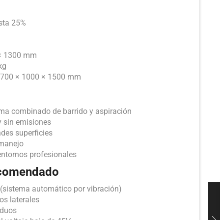
sta 25%
 × 1300 mm
kg
1700 × 1000 × 1500 mm
ema combinado de barrido y aspiración
y sin emisiones
ndes superficies
 manejo
entornos profesionales
ecomendado
o (sistema automático por vibración)
os laterales
iduos