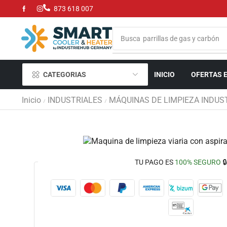
873 618 007
Busca
parrillas de gas y carbón
CATEGORIAS
INICIO
OFERTAS 
Inicio
INDUSTRIALES
MÁQUINAS DE LIMPIEZA INDUS
/
/
TU PAGO ES
100% SEGURO
🔒