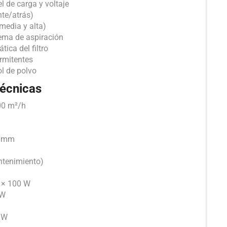
l de carga y voltaje
nte/atrás)
 media y alta)
tema de aspiración
ica del filtro
ermitentes
ol de polvo
técnicas
00 m²/h
00 mm
ntenimiento)
2 × 100 W
 W
0 W