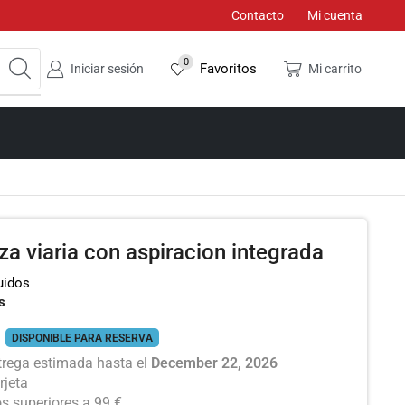
Contacto
Mi cuenta
0
Favoritos
Iniciar sesión
Mi carrito
a viaria con aspiracion integrada
uidos
s
DISPONIBLE PARA RESERVA
trega estimada hasta el
December 22, 2026
rjeta
os superiores a 99 €