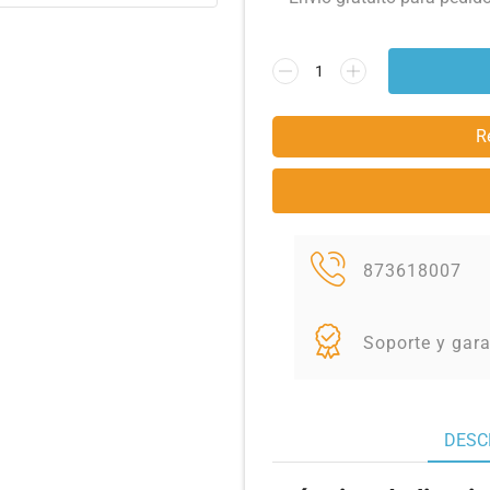
R
873618007
Soporte y gara
DESC