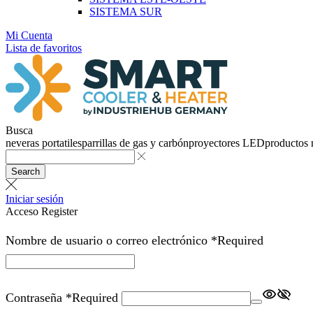
SISTEMA SUR
Mi Cuenta
Lista de favoritos
Busca
neveras portatiles
parrillas de gas y carbón
proyectores LED
productos
Search
Iniciar sesión
Acceso
Register
Nombre de usuario o correo electrónico
*
Required
Contraseña
*
Required