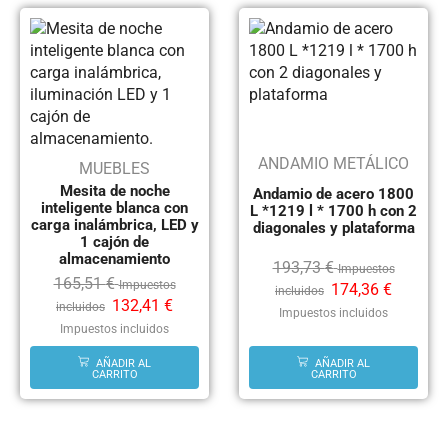
ANDAMIO METÁLICO
MUEBLES
Mesita de noche
Andamio de acero 1800
inteligente blanca con
L *1219 l * 1700 h con 2
carga inalámbrica, LED y
diagonales y plataforma
1 cajón de
almacenamiento
193,73
€
Impuestos
165,51
€
Impuestos
174,36
€
incluidos
132,41
€
incluidos
Impuestos incluidos
Impuestos incluidos
AÑADIR AL
AÑADIR AL
CARRITO
CARRITO