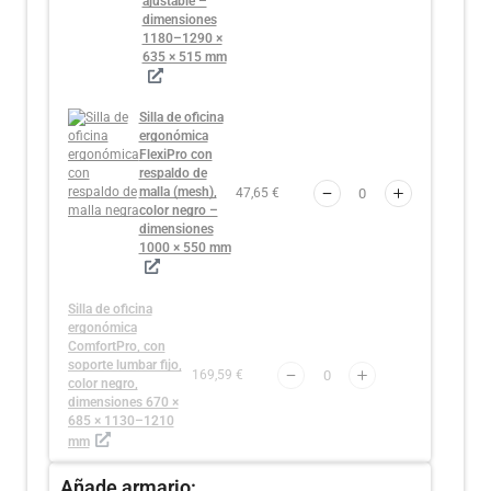
ajustable –
dimensiones
1180–1290 ×
635 × 515 mm
Silla de oficina
ergonómica
FlexiPro con
respaldo de
malla (mesh),
47,65 €
color negro –
dimensiones
1000 × 550 mm
Silla de oficina
ergonómica
ComfortPro, con
soporte lumbar fijo,
169,59 €
color negro,
dimensiones 670 ×
685 × 1130–1210
mm
Añade armario: