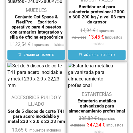
Bastidor azul para
MUEBLES
estantería profesional 2000
Conjunto OptiSpace &
x 600 200 kg / nivel 06 mm
FlexiPro – Escritorio
de grosor
operativo para 4 puestos
14,94
€
Impuestos
con armarios integrados y
13,45
€
silla de oficina ergonómica
incluidos
Impuestos
1.122,54
€
incluidos
Impuestos incluidos
AÑADIR AL CARRITO
AÑADIR AL CARRITO
ESTANTERÍAS
ACCESORIOS PULIDO Y
Estantería metálica
LIJADO
galvanizada para
almacenamiento profesional
Set de 5 discos de corte T41
para acero inoxidable y
385,82
€
Impuestos
metal 230 x 2,0 x 22,23 mm
347,24
€
incluidos
Impuestos
10,65
€
Impuestos incluidos
incluidos