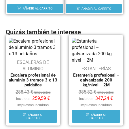
AÑADIR AL CARRITO
AÑADIR AL CARRITO
Quizás también te interese
ESCALERAS DE
ALUMINIO
ESTANTERÍAS
Escalera profesional de
Estantería profesional –
aluminio 3 tramos 3 x 13
galvanizada 200
peldaños
kg/nivel – 2M
288,43
€
385,82
€
Impuestos
Impuestos
259,59
€
347,24
€
incluidos
incluidos
Impuestos incluidos
Impuestos incluidos
AÑADIR AL
AÑADIR AL
CARRITO
CARRITO