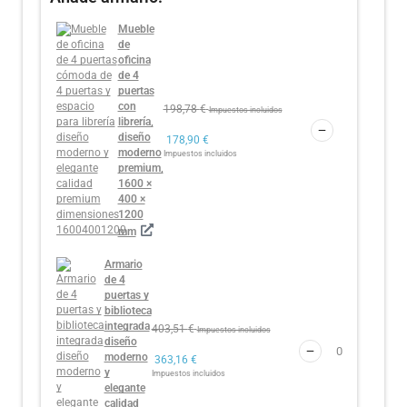
Mueble
de
oficina
de 4
puertas
con
198,78
€
Impuestos incluidos
librería,
diseño
178,90
€
moderno
Impuestos incluidos
premium,
1600 ×
400 ×
1200
mm
Armario
de 4
puertas y
biblioteca
integrada
403,51
€
Impuestos incluidos
diseño
moderno
363,16
€
y
Impuestos incluidos
elegante
calidad