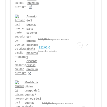
premium
Armario
de 3
puertas
parte
superior
con
357,80
€
Impuestos incluidos
puertas
de cristal
322,02
€
diseño
Impuestos incluidos
moderno
y
elegante
calidad
premium
Mueble de
oficina
cuerpo de 2
puertas /
cómoda de 2
puertas
143,11
€
Impuestos incluidos
diseño