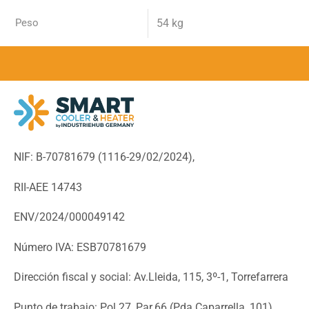
Peso
54 kg
NIF: B-70781679 (
1116-29/02/2024),
RII-AEE 14743
ENV/2024/000049142
Número IVA: ESB70781679
Dirección fiscal y social: Av.Lleida, 115, 3º-1, Torrefarrera
Punto de trabajo: Pol.27, Par.66 (Pda.Caparrella, 101),