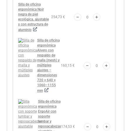
Silla de oficina
ergonómica Noir
negra de piel
254,73 €
ecológica, ajustable
y con estructura de
aluminio
Silla de oficina
ergonómica
Alvero con
respaldo de
malla (mesh) y
múltiples
160,15 €
ajustes –
dimensiones
720 × 640 ×
1060–1155
mm
Silla de oficina
ergonómica
ErgoAir con
soporte
lumbar y
reposacabezas
174,53 €