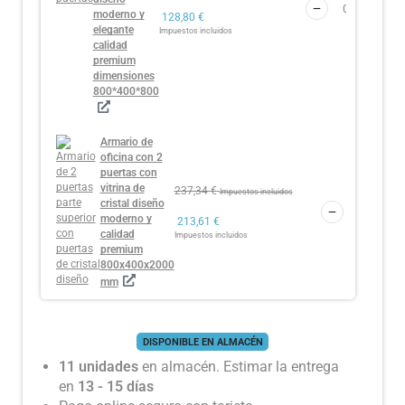
moderno y
128,80
€
elegante
Impuestos incluidos
calidad
premium
dimensiones
800*400*800
Armario de
oficina con 2
puertas con
vitrina de
237,34
€
Impuestos incluidos
cristal diseño
moderno y
213,61
€
calidad
Impuestos incluidos
premium
800x400x2000
mm
DISPONIBLE EN ALMACÉN
11 unidades
en almacén. Estimar la entrega
en
13 - 15 días