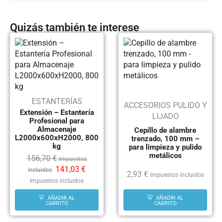
Quizás también te interese
ESTANTERÍAS
ACCESORIOS PULIDO Y
Extensión – Estantería
LIJADO
Profesional para
Almacenaje
Cepillo de alambre
L2000x600xH2000, 800
trenzado, 100 mm –
kg
para limpieza y pulido
metálicos
156,70
€
Impuestos
141,03
€
incluidos
2,93
€
Impuestos incluidos
Impuestos incluidos
AÑADIR AL
AÑADIR AL
CARRITO
CARRITO