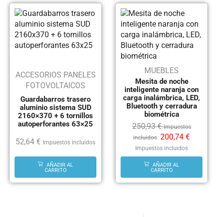
MUEBLES
ACCESORIOS PANELES
Mesita de noche
FOTOVOLTAICOS
inteligente naranja con
carga inalámbrica, LED,
Guardabarros trasero
Bluetooth y cerradura
aluminio sistema SUD
biométrica
2160×370 + 6 tornillos
autoperforantes 63×25
250,93
€
Impuestos
200,74
€
incluidos
52,64
€
Impuestos incluidos
Impuestos incluidos
AÑADIR AL
AÑADIR AL
CARRITO
CARRITO