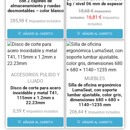
con 2 cajones de
kg / nivel 06 mm de espesor
almacenamiento y ruedas
18,68
€
desmontables – color blanco
Impuestos
16,81
€
incluidos
Impuestos
285,98
€
Impuestos incluidos
incluidos
AÑADIR AL CARRITO
AÑADIR AL CARRITO
ACCESORIOS PULIDO Y
MUEBLES
LIJADO
Silla de oficina ergonómica
Disco de corte para acero
LumaSeat, con soporte
inoxidable y metal T41,
lumbar ajustable, color gris,
115mm x 1.2mm x
dimensiones 680 × 680 ×
22.23mm
1140–1235 mm
0,59
€
206,44
€
Impuestos incluidos
Impuestos incluidos
AÑADIR AL CARRITO
AÑADIR AL CARRITO