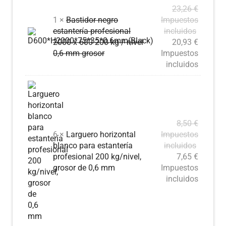
23,26
€
1 ×
Bastidor negro
Impuestos
estantería profesional
incluidos
2000 x 600 200 kg / nivel
20,93
€
0,6 mm grosor
Impuestos
incluidos
8,50
€
6 ×
Larguero horizontal
Impuestos
blanco para estantería
incluidos
profesional 200 kg/nivel,
7,65
€
grosor de 0,6 mm
Impuestos
incluidos