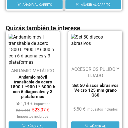
AÑADIR AL CARRITO
AÑADIR AL CARRITO
Quizás también te interese
ACCESORIOS PULIDO Y
ANDAMIO METÁLICO
LIJADO
Andamio móvil
transitable de acero
Set 50 discos abrasivos
1800 L *900 l * 6000 h
Velcro 125 mm grano
con 6 diagonales y 3
G60
plataformas
581,19
€
Impuestos
5,50
€
523,07
€
Impuestos incluidos
incluidos
Impuestos incluidos
AÑADIR AL
AÑADIR AL