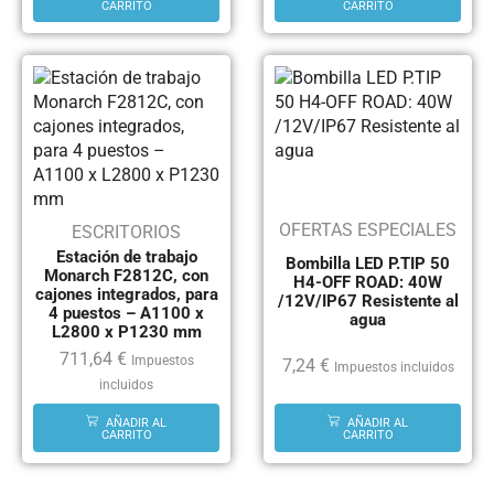
CARRITO
CARRITO
OFERTAS ESPECIALES
ESCRITORIOS
Estación de trabajo
Bombilla LED P.TIP 50
Monarch F2812C, con
H4-OFF ROAD: 40W
cajones integrados, para
/12V/IP67 Resistente al
4 puestos – A1100 x
agua
L2800 x P1230 mm
711,64
€
Impuestos
7,24
€
Impuestos incluidos
incluidos
AÑADIR AL
AÑADIR AL
CARRITO
CARRITO