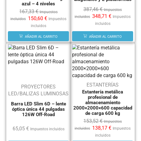
azul – 4 niveles
387,46
€
Impuestos
167,33
€
Impuestos
348,71
€
incluidos
Impuestos
150,60
€
incluidos
Impuestos
incluidos
incluidos
AÑADIR AL CARRITO
AÑADIR AL CARRITO
ESTANTERÍAS
PROYECTORES
Estantería metálica
LED/BALIZAS LUMINOSAS
profesional de
almacenamiento
Barra LED Slim 6D – lente
2000×2000×600 capacidad
óptica única 44 pulgadas
de carga 600 kg
126W Off-Road
153,52
€
Impuestos
138,17
€
65,05
€
incluidos
Impuestos
Impuestos incluidos
incluidos