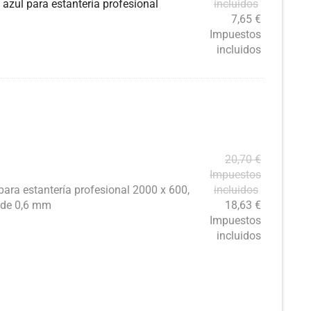
 azul para estantería profesional
incluidos
7,65
€
Impuestos
incluidos
20,70
€
Impuestos
para estantería profesional 2000 x 600,
incluidos
r de 0,6 mm
18,63
€
Impuestos
incluidos