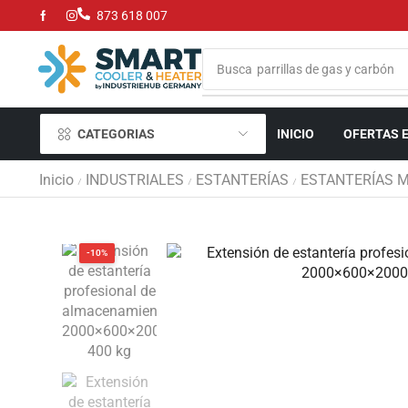
873 618 007
Busca
parrillas de gas y carbón
CATEGORIAS
INICIO
OFERTAS 
Inicio
INDUSTRIALES
ESTANTERÍAS
ESTANTERÍAS 
/
/
/
-10%