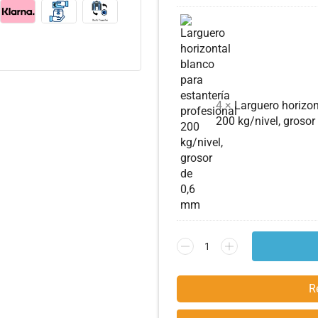
4 ×
Larguero horizon
200 kg/nivel, groso
R