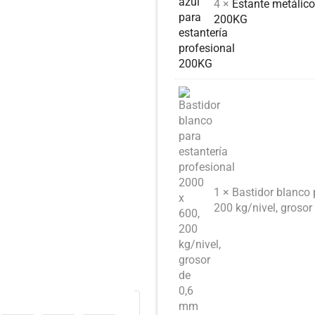
4 ×
Estante metálico
200KG
1 × Bastidor blanco 
200 kg/nivel, groso