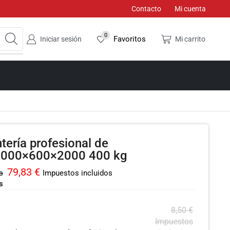
Contacto
Mi cuenta
0
Favoritos
Iniciar sesión
Mi carrito
tería profesional de
2000×600×2000 400 kg
79,83
€
s
Impuestos incluidos
s
8,50
€
Impuestos