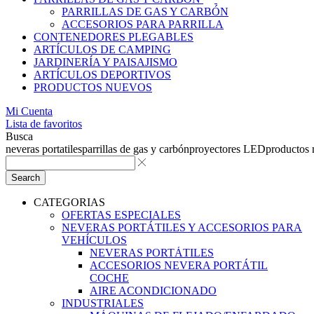
PARRILLAS DE GAS Y CARBÓN
ACCESORIOS PARA PARRILLA
CONTENEDORES PLEGABLES
ARTÍCULOS DE CAMPING
JARDINERÍA Y PAISAJISMO
ARTÍCULOS DEPORTIVOS
PRODUCTOS NUEVOS
Mi Cuenta
Lista de favoritos
Busca
neveras portatiles
parrillas de gas y carbón
proyectores LED
productos
Search
CATEGORIAS
OFERTAS ESPECIALES
NEVERAS PORTÁTILES Y ACCESORIOS PARA
VEHÍCULOS
NEVERAS PORTÁTILES
ACCESORIOS NEVERA PORTÁTIL
COCHE
AIRE ACONDICIONADO
INDUSTRIALES