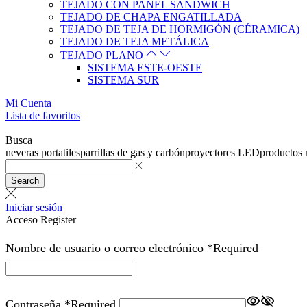
TEJADO CON PANEL SANDWICH
TEJADO DE CHAPA ENGATILLADA
TEJADO DE TEJA DE HORMIGÓN (CÉRAMICA)
TEJADO DE TEJA METÁLICA
TEJADO PLANO
SISTEMA ESTE-OESTE
SISTEMA SUR
Mi Cuenta
Lista de favoritos
Busca
neveras portatiles
parrillas de gas y carbón
proyectores LED
productos
Search
Iniciar sesión
Acceso
Register
Nombre de usuario o correo electrónico
*
Required
Contraseña
*
Required