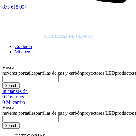
873 618 007
% DESCUENTOS DE BLACK FRIDAY
ENTREGA GRATIS EN TODAS LAS NEVERAS PORTÁTILES
LOS PEDIDOS INFERIORES A 20€ DEBEN PAGARSE
EXCLUSIVAMENTE ONLINE CON TARJETA.
ENTREGA RÁPIDA
% OFERTAS DE VERANO
Contacto
Mi cuenta
Busca
neveras portatiles
parrillas de gas y carbón
proyectores LED
productos
Search
Iniciar sesión
0
Favoritos
0
Mi carrito
Busca
neveras portatiles
parrillas de gas y carbón
proyectores LED
productos
Search