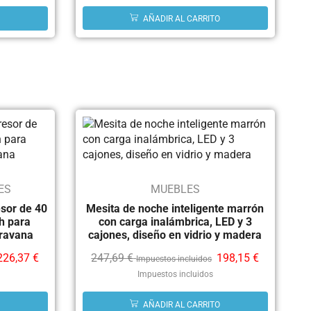
AÑADIR AL CARRITO
ES
MUEBLES
sor de 40
Mesita de noche inteligente marrón
th para
con carga inalámbrica, LED y 3
ravana
cajones, diseño en vidrio y madera
226,37
€
247,69
€
198,15
€
Impuestos incluidos
Impuestos incluidos
AÑADIR AL CARRITO