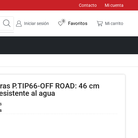
Contacto
Mi cuenta
0
Favoritos
Iniciar sesión
Mi carrito
eras P.TIP66-OFF ROAD: 46 cm
esistente al agua
s
s