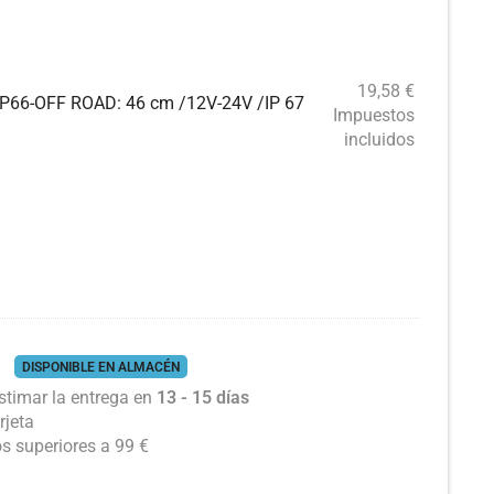
19,58
€
TIP66-OFF ROAD: 46 cm /12V-24V /IP 67
Impuestos
incluidos
DISPONIBLE EN ALMACÉN
timar la entrega en
13 - 15 días
rjeta
os superiores a 99 €