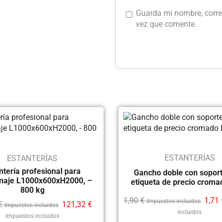
Guarda mi nombre, corre
vez que comente.
ESTANTERÍAS
ESTANTERÍAS
ntería profesional para
Gancho doble con sopor
naje L1000x600xH2000, –
etiqueta de precio crom
800 kg
1,90
€
1,71
Impuestos incluidos
€
121,32
€
Impuestos incluidos
incluidos
Impuestos incluidos