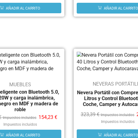
AÑADIR AL CARRITO
AÑADIR AL CARRITO
NEVERAS PORTÁTIL
MUEBLES
eligente con Bluetooth 5.0,
Nevera Portátil con Compre
20W y carga inalámbrica,
Litros y Control Bluetoo
negro en MDF y madera de
Coche, Camper y Autoca
roble
323,39
€
Impuestos incluidos
€
154,23
€
Impuestos incluidos
Impuestos incluidos
Impuestos incluidos
AÑADIR AL CARRITO
AÑADIR AL CARRITO