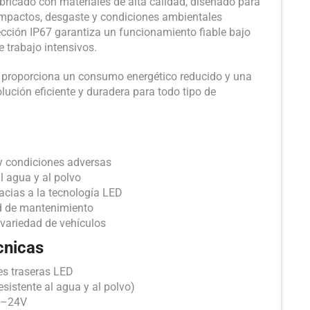
bricado con materiales de alta calidad, diseñado para
a impactos, desgaste y condiciones ambientales
ección IP67 garantiza un funcionamiento fiable bajo
e trabajo intensivos.
, proporciona un consumo energético reducido y una
olución eficiente y duradera para todo tipo de
 y condiciones adversas
al agua y al polvo
acias a la tecnología LED
ad de mantenimiento
variedad de vehículos
cnicas
es traseras LED
esistente al agua y al polvo)
12–24V