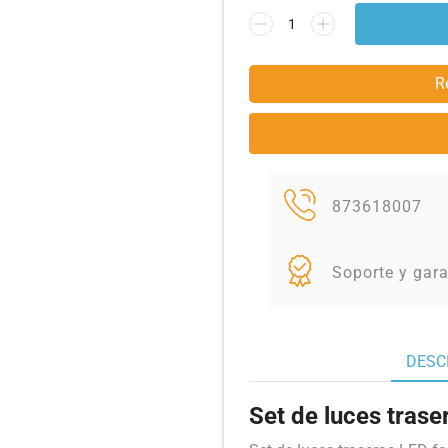
R
873618007
Soporte y gara
DESC
Set de luces trase