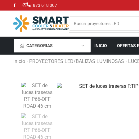
873 618 007
Busca
proyectores LED
CATEGORIAS
INICIO
OFERTAS 
Inicio
PROYECTORES LED/BALIZAS LUMINOSAS
LUC
/
/