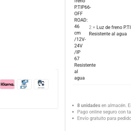
2 ×
Luz de freno P.
Resistente al agua
8 unidades
en almacén. Es
Pago online seguro con ta
Envío gratuito para pedid