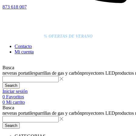
873 618 007
% DESCUENTOS DE BLACK FRIDAY
ENTREGA GRATIS EN TODAS LAS NEVERAS PORTÁTILES
LOS PEDIDOS INFERIORES A 20€ DEBEN PAGARSE
EXCLUSIVAMENTE ONLINE CON TARJETA.
ENTREGA RÁPIDA
% OFERTAS DE VERANO
Contacto
Mi cuenta
Busca
neveras portatiles
parrillas de gas y carbón
proyectores LED
productos
Search
Iniciar sesión
0
Favoritos
0
Mi carrito
Busca
neveras portatiles
parrillas de gas y carbón
proyectores LED
productos
Search