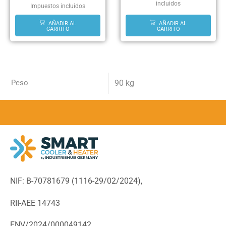
incluidos
Impuestos incluidos
AÑADIR AL
AÑADIR AL
CARRITO
CARRITO
Peso
90 kg
NIF: B-70781679 (
1116-29/02/2024),
RII-AEE 14743
ENV/2024/000049142