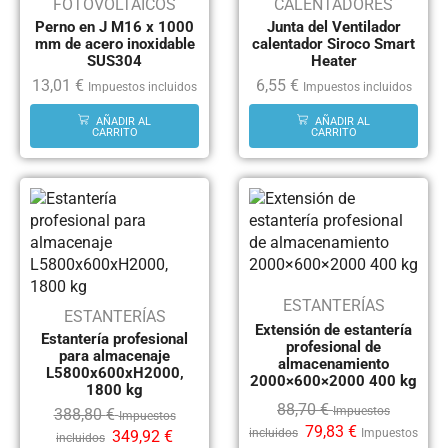
FOTOVOLTAICOS
CALENTADORES
Perno en J M16 x 1000
Junta del Ventilador
mm de acero inoxidable
calentador Siroco Smart
SUS304
Heater
13,01
€
6,55
€
Impuestos incluidos
Impuestos incluidos
AÑADIR AL
AÑADIR AL
CARRITO
CARRITO
ESTANTERÍAS
ESTANTERÍAS
Extensión de estantería
Estantería profesional
profesional de
para almacenaje
almacenamiento
L5800x600xH2000,
2000×600×2000 400 kg
1800 kg
88,70
€
Impuestos
388,80
€
Impuestos
79,83
€
incluidos
Impuestos
349,92
€
incluidos