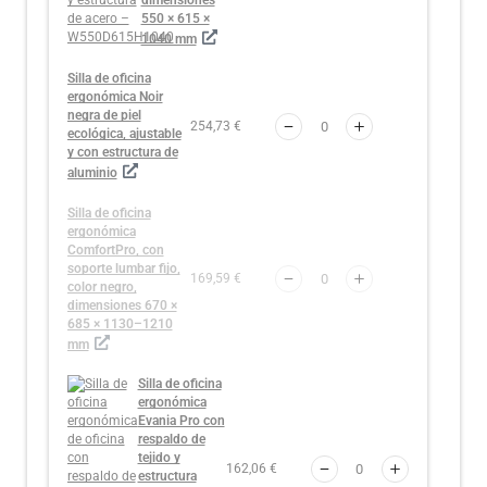
550 × 615 ×
1040 mm
Silla de oficina
ergonómica Noir
negra de piel
254,73 €
ecológica, ajustable
y con estructura de
aluminio
Silla de oficina
ergonómica
ComfortPro, con
soporte lumbar fijo,
169,59 €
color negro,
dimensiones 670 ×
685 × 1130–1210
mm
Silla de oficina
ergonómica
Evania Pro con
respaldo de
tejido y
162,06 €
estructura