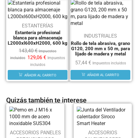
ESTANTERÍAS
Estantería profesional
INDUSTRIALES
blanca para almacenaje
L2000xl600xH2000, 600 kg
Rollo de tela abrasiva, grano
G120, 200 mm x 50 m, para
143,40
€
Impuestos
lijado de madera y metal
129,06
€
incluidos
Impuestos
57,44
€
Impuestos incluidos
incluidos
AÑADIR AL CARRITO
AÑADIR AL CARRITO
Quizás también te interese
ACCESORIOS PANELES
ACCESORIOS