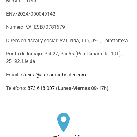
RII-AEE 14743
ENV/2024/000049142
Número IVA: ESB70781679
Dirección fiscal y social: Av.Lleida, 115, 3º-1, Torrefarrera
Punto de trabajo: Pol.27, Par.66 (Pda.Caparrella, 101),
25192, Lleida
Email:
oficina@autosmartheater.com
Teléfono:
873 618 007
(Lunes-Viernes 09-17h)