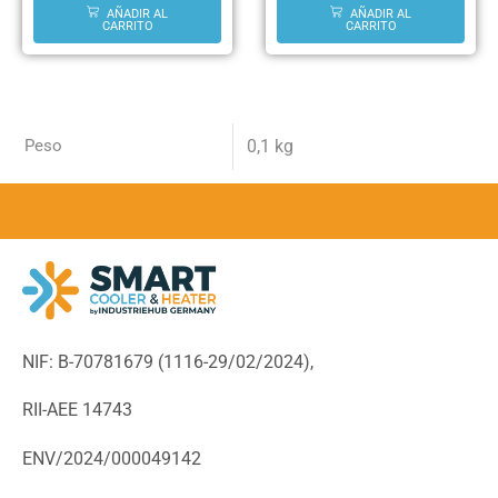
AÑADIR AL
AÑADIR AL
CARRITO
CARRITO
Peso
0,1 kg
NIF: B-70781679 (
1116-29/02/2024),
RII-AEE 14743
ENV/2024/000049142