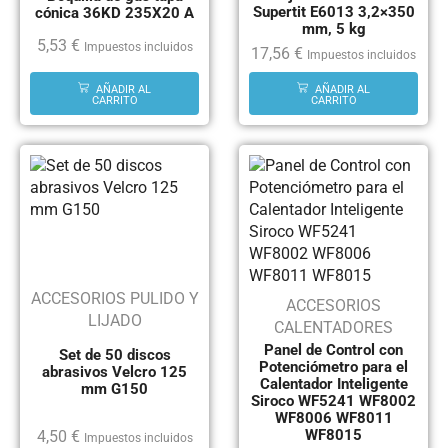
Supertit E6013 3,2×350
cónica 36KD 235X20 A
mm, 5 kg
5,53
€
Impuestos incluidos
17,56
€
Impuestos incluidos
AÑADIR AL
AÑADIR AL
CARRITO
CARRITO
ACCESORIOS PULIDO Y
ACCESORIOS
LIJADO
CALENTADORES
Panel de Control con
Set de 50 discos
Potenciómetro para el
abrasivos Velcro 125
Calentador Inteligente
mm G150
Siroco WF5241 WF8002
WF8006 WF8011
WF8015
4,50
€
Impuestos incluidos