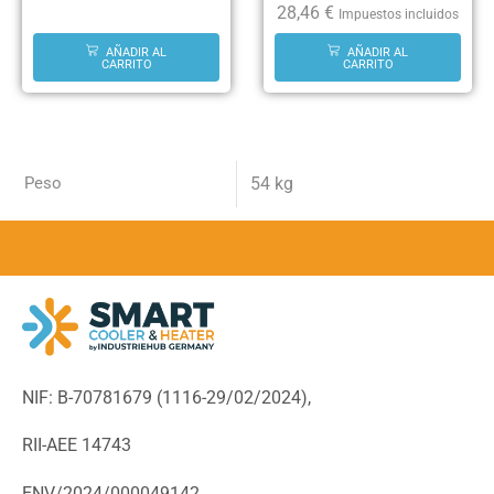
28,46
€
Impuestos incluidos
AÑADIR AL
AÑADIR AL
CARRITO
CARRITO
Peso
54 kg
NIF: B-70781679 (
1116-29/02/2024),
RII-AEE 14743
ENV/2024/000049142