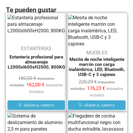
Te pueden gustar
ESTANTERÍAS
MUEBLES
Estantería profesional para
Mesita de noche inteligente
almacenaje
marrón con carga
L2000xI600xH2000, 800KG
inalámbrica, LED, Bluetooth,
USB-C y 3 cajones
180,00
€
Impuestos
220,29
€
Impuestos
162,00
€
incluidos
Impuestos
176,23
€
incluidos
Impuestos
incluidos
incluidos
AÑADIR AL CARRITO
AÑADIR AL CARRITO