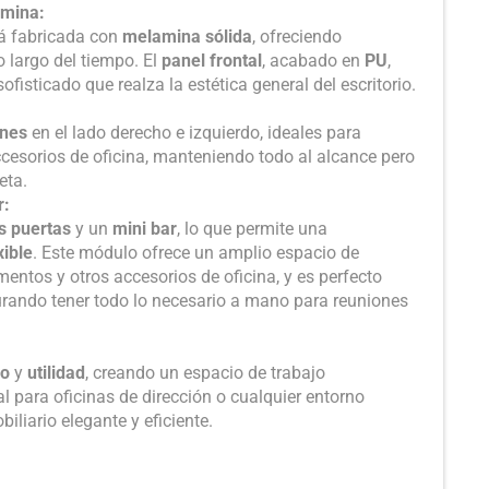
amina:
tá fabricada con
melamina sólida
, ofreciendo
o largo del tiempo. El
panel frontal
, acabado en
PU
,
fisticado que realza la estética general del escritorio.
ones
en el lado derecho e izquierdo, ideales para
esorios de oficina, manteniendo todo al alcance pero
eta.
r:
s puertas
y un
mini bar
, lo que permite una
xible
. Este módulo ofrece un amplio espacio de
tos y otros accesorios de oficina, y es perfecto
rando tener todo lo necesario a mano para reuniones
lo
y
utilidad
, creando un espacio de trabajo
l para oficinas de dirección o cualquier entorno
iliario elegante y eficiente.