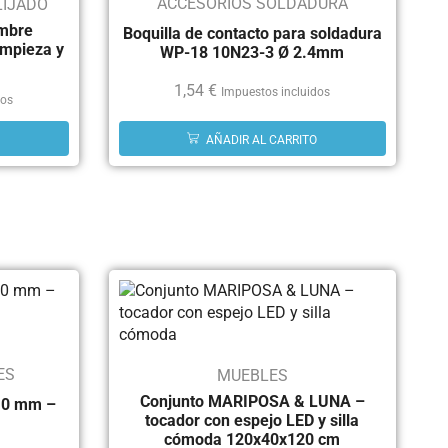
ACCESORIOS SOLDADURA
LIJADO
ambre
Boquilla de contacto para soldadura
impieza y
WP-18 10N23-3 Ø 2.4mm
1,54
€
Impuestos incluidos
dos
AÑADIR AL CARRITO
ES
MUEBLES
Conjunto MARIPOSA & LUNA –
4.0 mm –
tocador con espejo LED y silla
cómoda 120x40x120 cm