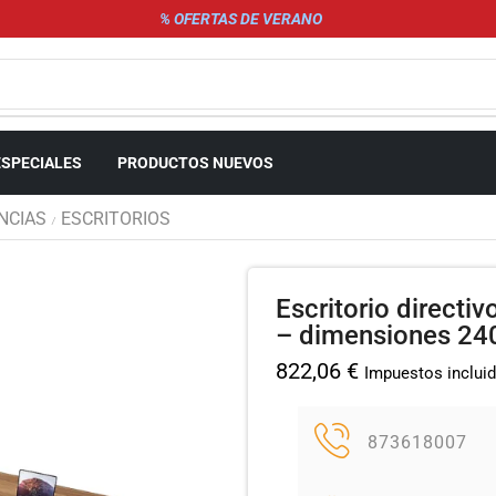
% OFERTAS DE VERANO
ESPECIALES
PRODUCTOS NUEVOS
NCIAS
ESCRITORIOS
/
Escritorio directiv
– dimensiones 2
822,06
€
Impuestos inclui
873618007