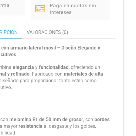
ntía
Paga en cuotas sin
intereses
RIPCIÓN
VALORACIONES (0)
c con armario lateral móvil – Diseño Elegante y
ecutivos
mbina
elegancia
y
funcionalidad
, ofreciendo un
nal y refinado
. Fabricado con
materiales de alta
á diseñado para proporcionar tanto estilo como
utivo.
 con
melamina E1 de 50 mm de grosor
, con
bordes
ona mayor
resistencia
al desgaste y los golpes,
bilidad.