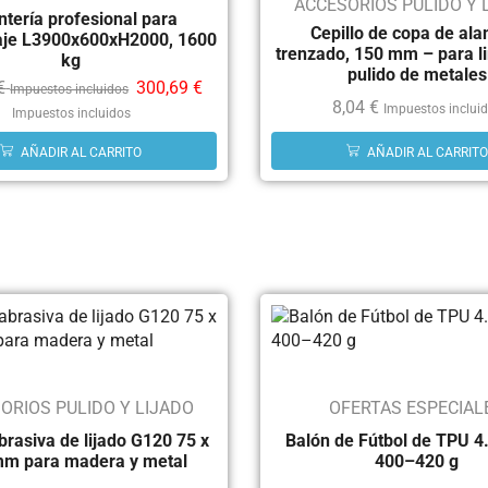
ACCESORIOS PULIDO Y 
ntería profesional para
Cepillo de copa de al
je L3900x600xH2000, 1600
trenzado, 150 mm – para l
kg
pulido de metales
€
300,69
€
Impuestos incluidos
8,04
€
Impuestos inclui
Impuestos incluidos
AÑADIR AL CARRITO
AÑADIR AL CARRITO
ORIOS PULIDO Y LIJADO
OFERTAS ESPECIAL
rasiva de lijado G120 75 x
Balón de Fútbol de TPU 
m para madera y metal
400–420 g