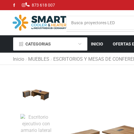
873 618 007
Busca
proyectores LED
CATEGORIAS
INICIO
OFERTAS 
Inicio
MUEBLES
ESCRITORIOS Y MESAS DE CONFERE
/
/