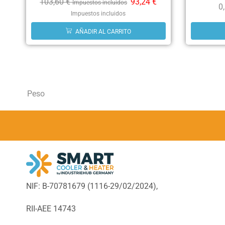
103,60
€
93,24
€
Impuestos incluidos
0
Impuestos incluidos
AÑADIR AL CARRITO
Peso
NIF: B-70781679 (
1116-29/02/2024),
RII-AEE 14743