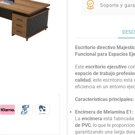
Soporte y gara
DESC
Escritorio directivo Majesti
Funcional para Espacios Ej
Este
escritorio ejecutivo
co
espacio de trabajo profesio
calidad
, este escritorio est
eficiencia en un entorno ejec
Características principales:
Encimera de Melamina E1:
La
encimera
está fabricada
de PVC
, lo que le proporci
garantizando una larga dura