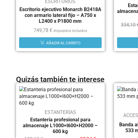
ESCRITORIOS
Esta
Escritorio ejecutivo Monarch B2418A
almacena
con armario lateral fijo – A750 x
L2400 x P1800 mm
334,10
749,78
€
Impuestos incluidos
AÑADIR AL CARRITO
Quizás también te interese
ESTANTERÍAS
ACCES
Estantería profesional para
Banda ab
almacenaje L1000×l600×H2000 –
533 m
600 kg