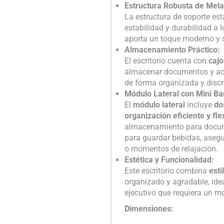
Estructura Robusta de Mel
La estructura de soporte es
estabilidad y durabilidad a l
aporta un toque moderno y so
Almacenamiento Práctico:
El escritorio cuenta con
caj
almacenar documentos y acc
de forma organizada y discr
Módulo Lateral con Mini Ba
El
módulo lateral
incluye
do
organización eficiente y fle
almacenamiento para documen
para guardar bebidas, asegu
o momentos de relajación.
Estética y Funcionalidad:
Este escritorio combina
esti
organizado y agradable, idea
ejecutivo que requiera un mob
Dimensiones: