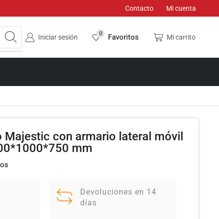
Contacto
Mi cuenta
0
Favoritos
Iniciar sesión
Mi carrito
o Majestic con armario lateral móvil
400*1000*750 mm
dos
Devoluciones en 14
días