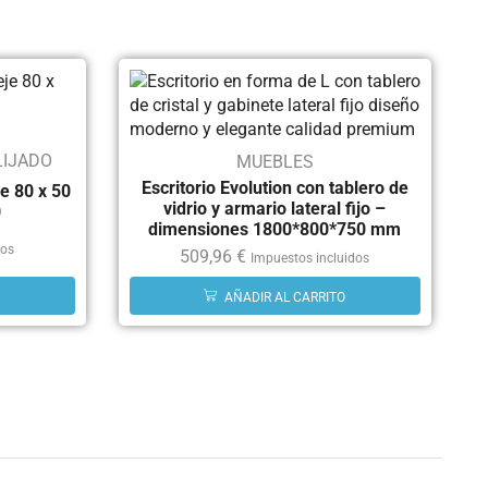
LIJADO
MUEBLES
Escritorio Evolution con tablero de
e 80 x 50
vidrio y armario lateral fijo –
0
dimensiones 1800*800*750 mm
dos
509,96
€
Impuestos incluidos
AÑADIR AL CARRITO