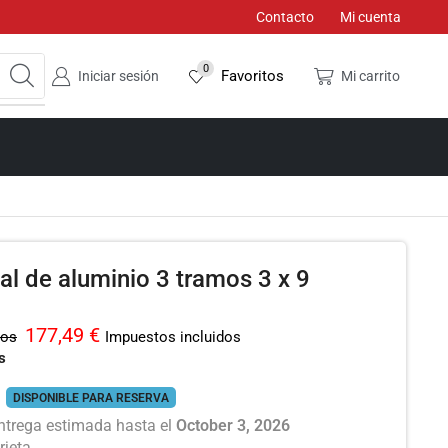
Contacto
Mi cuenta
0
Favoritos
Iniciar sesión
Mi carrito
al de aluminio 3 tramos 3 x 9
177,49
€
dos
Impuestos incluidos
s
DISPONIBLE PARA RESERVA
ntrega estimada hasta el
October 3, 2026
rjeta