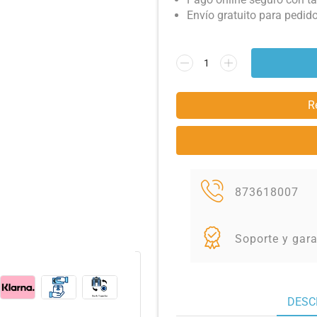
Envío gratuito para pedid
R
873618007
Soporte y gara
DESC