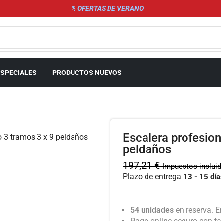
% OFERTAS DE VERANO
ESPECIALES
PRODUCTOS NUEVOS
Escalera profesion
peldaños
197,21
€
Impuestos inclui
Plazo de entrega
13 - 15 día
54 unidades
en reserva. E
Pago online seguro con ta