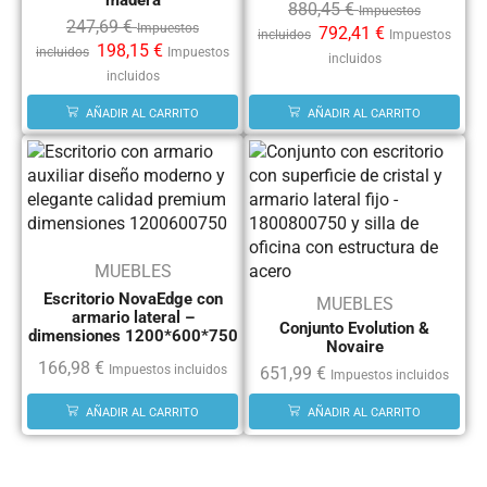
880,45
€
Impuestos
247,69
€
Impuestos
792,41
€
incluidos
Impuestos
198,15
€
incluidos
Impuestos
incluidos
incluidos
AÑADIR AL CARRITO
AÑADIR AL CARRITO
MUEBLES
Escritorio NovaEdge con
MUEBLES
armario lateral –
Conjunto Evolution &
dimensiones 1200*600*750
Novaire
166,98
€
Impuestos incluidos
651,99
€
Impuestos incluidos
AÑADIR AL CARRITO
AÑADIR AL CARRITO