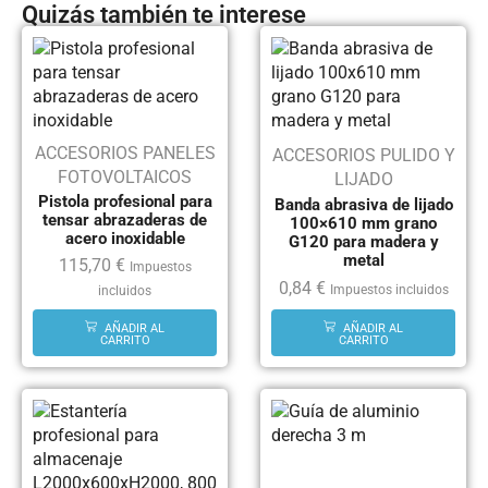
Quizás también te interese
ACCESORIOS PANELES
ACCESORIOS PULIDO Y
FOTOVOLTAICOS
LIJADO
Pistola profesional para
Banda abrasiva de lijado
tensar abrazaderas de
100×610 mm grano
acero inoxidable
G120 para madera y
metal
115,70
€
Impuestos
0,84
€
Impuestos incluidos
incluidos
AÑADIR AL
AÑADIR AL
CARRITO
CARRITO