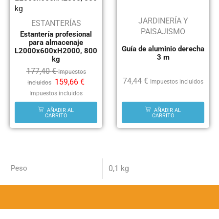
JARDINERÍA Y
ESTANTERÍAS
PAISAJISMO
Estantería profesional
para almacenaje
Guía de aluminio derecha
L2000x600xH2000, 800
3 m
kg
177,40
€
Impuestos
74,44
€
159,66
€
Impuestos incluidos
incluidos
Impuestos incluidos
AÑADIR AL
AÑADIR AL
CARRITO
CARRITO
Peso
0,1 kg