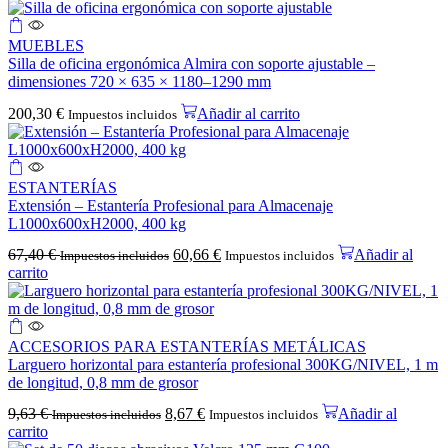
MUEBLES
Silla de oficina ergonómica Almira con soporte ajustable –
dimensiones 720 × 635 × 1180–1290 mm
200,30
€
Añadir al carrito
Impuestos incluidos
ESTANTERÍAS
Extensión – Estantería Profesional para Almacenaje
L1000x600xH2000, 400 kg
67,40
€
60,66
€
Añadir al
Impuestos incluidos
Impuestos incluidos
carrito
ACCESORIOS PARA ESTANTERÍAS METÁLICAS
Larguero horizontal para estantería profesional 300KG/NIVEL, 1 m
de longitud, 0,8 mm de grosor
9,63
€
8,67
€
Añadir al
Impuestos incluidos
Impuestos incluidos
carrito