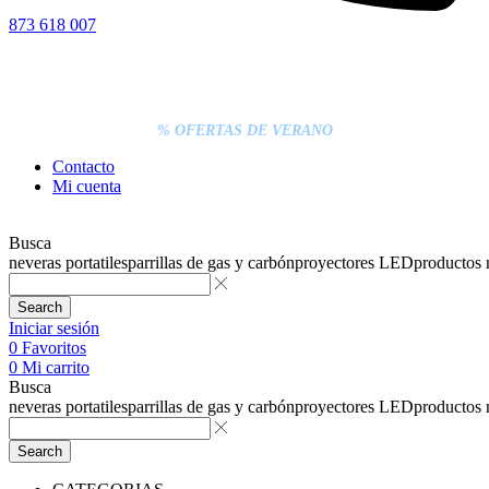
873 618 007
% DESCUENTOS DE BLACK FRIDAY
ENTREGA GRATIS EN TODAS LAS NEVERAS PORTÁTILES
LOS PEDIDOS INFERIORES A 20€ DEBEN PAGARSE
EXCLUSIVAMENTE ONLINE CON TARJETA.
ENTREGA RÁPIDA
% OFERTAS DE VERANO
Contacto
Mi cuenta
Busca
neveras portatiles
parrillas de gas y carbón
proyectores LED
productos
Search
Iniciar sesión
0
Favoritos
0
Mi carrito
Busca
neveras portatiles
parrillas de gas y carbón
proyectores LED
productos
Search