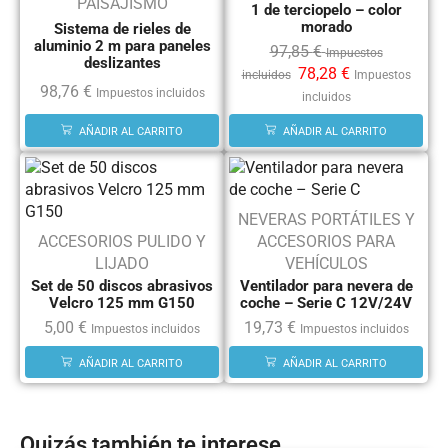
PAISAJISMO
1 de terciopelo – color
morado
Sistema de rieles de
aluminio 2 m para paneles
97,85
€
Impuestos
deslizantes
78,28
€
incluidos
Impuestos
98,76
€
Impuestos incluidos
incluidos
AÑADIR AL CARRITO
AÑADIR AL CARRITO
NEVERAS PORTÁTILES Y
ACCESORIOS PULIDO Y
ACCESORIOS PARA
LIJADO
VEHÍCULOS
Set de 50 discos abrasivos
Ventilador para nevera de
Velcro 125 mm G150
coche – Serie C 12V/24V
5,00
€
19,73
€
Impuestos incluidos
Impuestos incluidos
AÑADIR AL CARRITO
AÑADIR AL CARRITO
Quizás también te interese