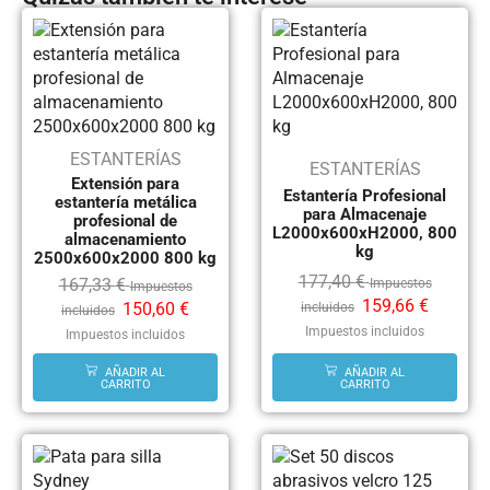
ESTANTERÍAS
ESTANTERÍAS
Extensión para
Estantería Profesional
estantería metálica
para Almacenaje
profesional de
L2000x600xH2000, 800
almacenamiento
kg
2500x600x2000 800 kg
177,40
€
167,33
€
Impuestos
Impuestos
159,66
€
150,60
€
incluidos
incluidos
Impuestos incluidos
Impuestos incluidos
AÑADIR AL
AÑADIR AL
CARRITO
CARRITO