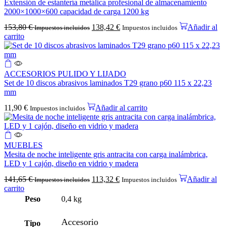
Extensión de estantería metálica profesional de almacenamiento
2000×1000×600 capacidad de carga 1200 kg
153,80
€
138,42
€
Añadir al
Impuestos incluidos
Impuestos incluidos
carrito
ACCESORIOS PULIDO Y LIJADO
Set de 10 discos abrasivos laminados T29 grano p60 115 x 22,23
mm
11,90
€
Añadir al carrito
Impuestos incluidos
MUEBLES
Mesita de noche inteligente gris antracita con carga inalámbrica,
LED y 1 cajón, diseño en vidrio y madera
141,65
€
113,32
€
Añadir al
Impuestos incluidos
Impuestos incluidos
carrito
Peso
0,4 kg
Accesorio
Tipo