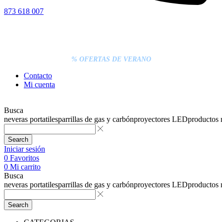
873 618 007
% DESCUENTOS DE BLACK FRIDAY
ENTREGA GRATIS EN TODAS LAS NEVERAS PORTÁTILES
LOS PEDIDOS INFERIORES A 20€ DEBEN PAGARSE
EXCLUSIVAMENTE ONLINE CON TARJETA.
ENTREGA RÁPIDA
% OFERTAS DE VERANO
Contacto
Mi cuenta
Busca
neveras portatiles
parrillas de gas y carbón
proyectores LED
productos
Search
Iniciar sesión
0
Favoritos
0
Mi carrito
Busca
neveras portatiles
parrillas de gas y carbón
proyectores LED
productos
Search