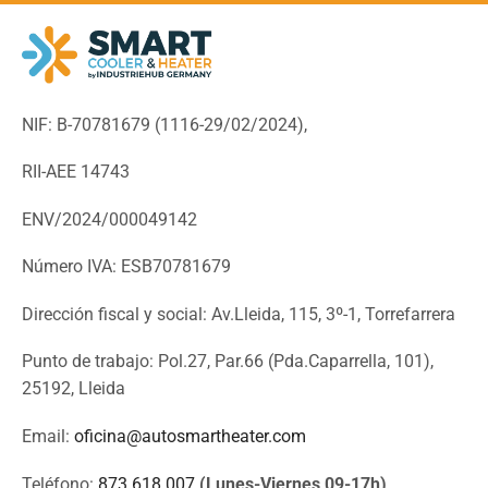
NIF: B-70781679 (
1116-29/02/2024),
RII-AEE 14743
ENV/2024/000049142
Número IVA: ESB70781679
Dirección fiscal y social: Av.Lleida, 115, 3º-1, Torrefarrera
Punto de trabajo: Pol.27, Par.66 (Pda.Caparrella, 101),
25192, Lleida
Email:
oficina@autosmartheater.com
Teléfono:
873 618 007
(Lunes-Viernes 09-17h)