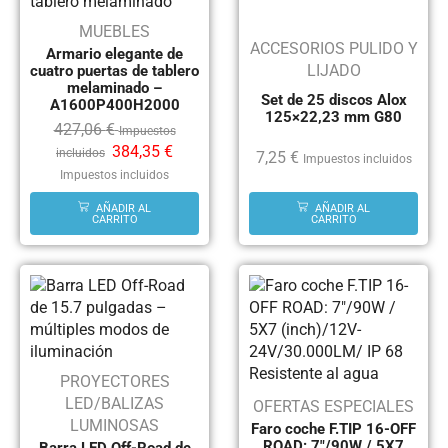
MUEBLES
ACCESORIOS PULIDO Y
Armario elegante de
LIJADO
cuatro puertas de tablero
melaminado –
Set de 25 discos Alox
A1600P400H2000
125×22,23 mm G80
427,06
€
Impuestos
384,35
€
incluidos
7,25
€
Impuestos incluidos
Impuestos incluidos
AÑADIR AL
AÑADIR AL
CARRITO
CARRITO
PROYECTORES
LED/BALIZAS
OFERTAS ESPECIALES
LUMINOSAS
Faro coche F.TIP 16-OFF
ROAD: 7″/90W / 5X7