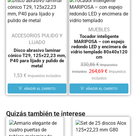
MUEBLES
ACCESORIOS PULIDO Y
Tocador inteligente
MARIPOSA – con espejo
LIJADO
redondo LED y encimera de
Disco abrasivo laminar
vidrio templado 80x40x120
cónico T29, 125×22,23 mm,
cm
P40 para lijado y pulido de
330,86
€
Impuestos
metal
264,69
€
incluidos
Impuestos
1,53
€
Impuestos incluidos
incluidos
AÑADIR AL CARRITO
AÑADIR AL CARRITO
Quizás también te interese