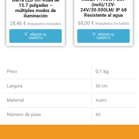
Barra LED Off-Road de
(inch)/12V-
15.7 pulgadas –
24V/30.000LM/ IP 68
múltiples modos de
Resistente al agua
iluminación
68,00
€
28,46
€
Impuestos incluidos
Impuestos incluidos
AÑADIR AL
AÑADIR AL
CARRITO
CARRITO
Peso
0,1 kg
Largura
50 cm
Material
Acero
Número de púas
60