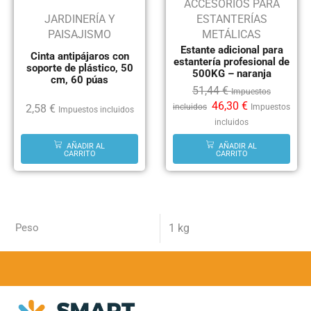
ACCESORIOS PARA
JARDINERÍA Y
ESTANTERÍAS
PAISAJISMO
METÁLICAS
Estante adicional para
Cinta antipájaros con
estantería profesional de
soporte de plástico, 50
500KG – naranja
cm, 60 púas
51,44
€
Impuestos
46,30
€
incluidos
Impuestos
2,58
€
Impuestos incluidos
incluidos
AÑADIR AL
AÑADIR AL
CARRITO
CARRITO
Peso
1 kg