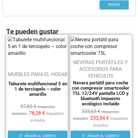
Te pueden gustar
NEVERAS PORTÁTILES Y
ACCESORIOS PARA
MUEBLES PARA EL HOGAR
VEHÍCULOS
Nevera portátil para coche
Taburete multifuncional 5 en
con compresor smartcooler
1 de terciopelo – color
75L 12/24V pantalla LCD y
amarillo
bluetooth impuesto
ecológico incluido
97,85
€
Impuestos
333,63
€
Impuestos
78,28
€
incluidos
Impuestos
233,54
€
incluidos
Impuestos
incluidos
incluidos
AÑADIR AL CARRITO
AÑADIR AL CARRITO