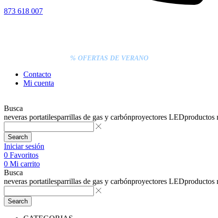
873 618 007
% DESCUENTOS DE BLACK FRIDAY
ENTREGA GRATIS EN TODAS LAS NEVERAS PORTÁTILES
LOS PEDIDOS INFERIORES A 20€ DEBEN PAGARSE
EXCLUSIVAMENTE ONLINE CON TARJETA.
ENTREGA RÁPIDA
% OFERTAS DE VERANO
Contacto
Mi cuenta
Busca
neveras portatiles
parrillas de gas y carbón
proyectores LED
productos
Search
Iniciar sesión
0
Favoritos
0
Mi carrito
Busca
neveras portatiles
parrillas de gas y carbón
proyectores LED
productos
Search