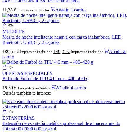
24V/12.000 LM/ IP 68 Resistente al agua
11,28
€
Añadir al carrito
Impuestos incluidos
MUEBLES
Mesita de noche inteligente naranja con carga inalámbrica, LED,
Bluetooth, USB-C y 2 cajones
186,51
€
149,21
€
Añadir al
Impuestos incluidos
Impuestos incluidos
carrito
OFERTAS ESPECIALES
Balón de Fútbol de TPU 4.0 mm – 400–420 g
18,59
€
Añadir al carrito
Impuestos incluidos
Quizás también te interese
ESTANTERÍAS
Extensión de estantería metálica profesional de almacenamiento
2500x600x2000 600 kg azul