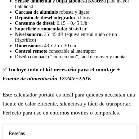
Sensor ambiental
y
bujía japonesa Kyocera
para mayor
fiabilidad
Carcasa de aluminio
robusta y ligera
Depósito de diésel integrado:
5 litros
Consumo de diésel:
0,15 – 0,45 L/h
Superficie recomendada:
50–60 m²
Nivel sonoro:
35–45 dB (equivalente al ruido de un
frigorífico)
Dimensiones:
43 x 25 x 30 cm
Control remoto
conectable al interruptor
Diseño compacto “todo en uno”, fácil de mover y montar
✅
Incluye todo el kit necesario para el montaje
+
Fuente de alimentación 12/24V+220V.
Este calentador portátil es ideal para quienes necesitan una
fuente de calor eficiente, silenciosa y fácil de transportar.
Perfecto para uso en entornos móviles o temporales.
Reseñas