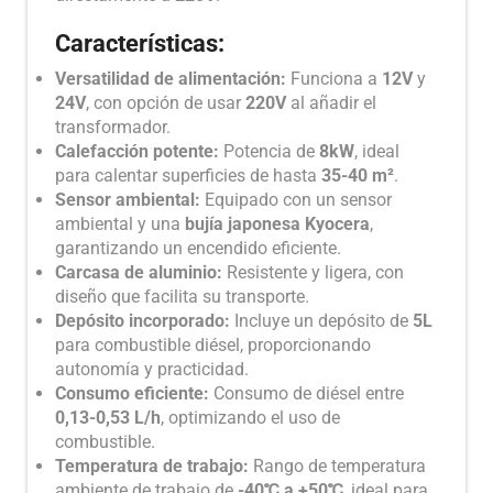
Características:
Versatilidad de alimentación:
Funciona a
12V
y
24V
, con opción de usar
220V
al añadir el
transformador.
Calefacción potente:
Potencia de
8kW
, ideal
para calentar superficies de hasta
35-40 m²
.
Sensor ambiental:
Equipado con un sensor
ambiental y una
bujía japonesa Kyocera
,
garantizando un encendido eficiente.
Carcasa de aluminio:
Resistente y ligera, con
diseño que facilita su transporte.
Depósito incorporado:
Incluye un depósito de
5L
para combustible diésel, proporcionando
autonomía y practicidad.
Consumo eficiente:
Consumo de diésel entre
0,13-0,53 L/h
, optimizando el uso de
combustible.
Temperatura de trabajo:
Rango de temperatura
ambiente de trabajo de
-40℃ a +50℃
, ideal para