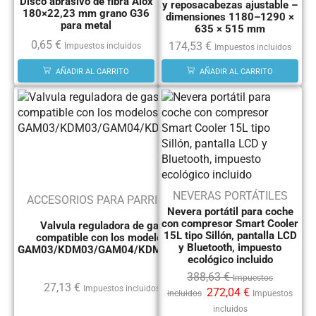
Disco abrasivo de fibra Alox
y reposacabezas ajustable –
180×22,23 mm grano G36
dimensiones 1180–1290 ×
para metal
635 × 515 mm
0,65
€
174,53
€
Impuestos incluidos
Impuestos incluidos
AÑADIR AL CARRITO
AÑADIR AL CARRITO
NEVERAS PORTÁTILES
ACCESORIOS PARA PARRILLA
Nevera portátil para coche
con compresor Smart Cooler
Valvula reguladora de gas
15L tipo Sillón, pantalla LCD
compatible con los modelos
y Bluetooth, impuesto
GAM03/KDM03/GAM04/KDM02+1
ecológico incluido
388,63
€
Impuestos
27,13
€
Impuestos incluidos
272,04
€
incluidos
Impuestos
incluidos