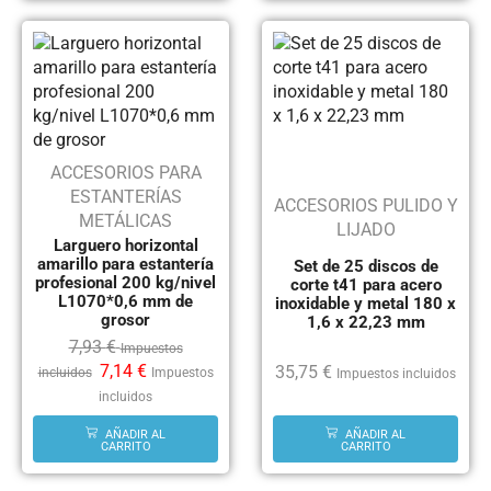
ACCESORIOS PARA
ESTANTERÍAS
ACCESORIOS PULIDO Y
METÁLICAS
LIJADO
Larguero horizontal
amarillo para estantería
Set de 25 discos de
profesional 200 kg/nivel
corte t41 para acero
L1070*0,6 mm de
inoxidable y metal 180 x
grosor
1,6 x 22,23 mm
7,93
€
Impuestos
7,14
€
35,75
€
incluidos
Impuestos
Impuestos incluidos
incluidos
AÑADIR AL
AÑADIR AL
CARRITO
CARRITO