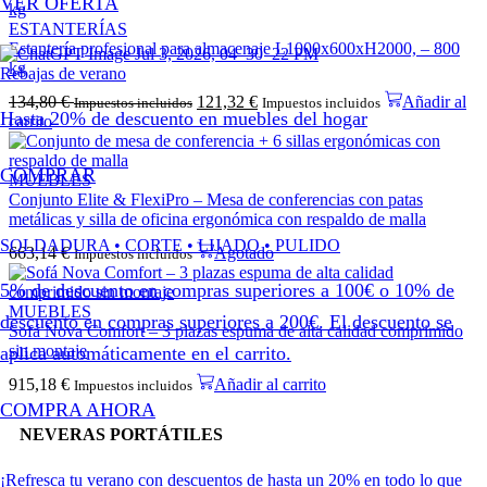
VER OFERTA
ESTANTERÍAS
Estantería profesional para almacenaje L1000x600xH2000, – 800
kg
Rebajas de verano
134,80
€
121,32
€
Añadir al
Impuestos incluidos
Impuestos incluidos
Hasta 20% de descuento en muebles del hogar
carrito
COMPRAR
MUEBLES
Conjunto Elite & FlexiPro – Mesa de conferencias con patas
metálicas y silla de oficina ergonómica con respaldo de malla
SOLDADURA • CORTE • LIJADO • PULIDO
663,14
€
Agotado
Impuestos incluidos
5% de descuento en compras superiores a 100€ o 10% de
MUEBLES
descuento en compras superiores a 200€. El descuento se
Sofá Nova Comfort – 3 plazas espuma de alta calidad comprimido
sin montaje
aplica automáticamente en el carrito.
915,18
€
Añadir al carrito
Impuestos incluidos
COMPRA AHORA
NEVERAS PORTÁTILES
¡Refresca tu verano con descuentos de hasta un 20% en todo lo que