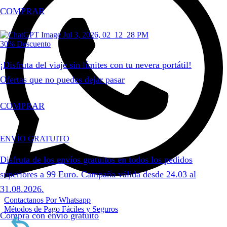
COMPRAR
30% Descuento
¡Disfruta del viaje sin límites con tu nevera portátil!
Ofertas que no puedes dejar pasar
COMPRAR
ENVÍO GRATUITO
Disfruta de los envíos gratuitos en todos los pedidos
superiores a 99 Euro. Campaña válida desde 24.03 al
31.08.2026.
Contactanos Por Whatsapp
Métodos de Pago Fáciles y Seguros
Compra con envío gratuito