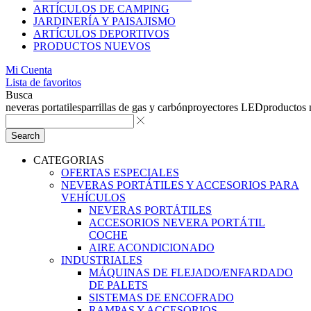
ARTÍCULOS DE CAMPING
JARDINERÍA Y PAISAJISMO
ARTÍCULOS DEPORTIVOS
PRODUCTOS NUEVOS
Mi Cuenta
Lista de favoritos
Busca
neveras portatiles
parrillas de gas y carbón
proyectores LED
productos
Search
CATEGORIAS
OFERTAS ESPECIALES
NEVERAS PORTÁTILES Y ACCESORIOS PARA
VEHÍCULOS
NEVERAS PORTÁTILES
ACCESORIOS NEVERA PORTÁTIL
COCHE
AIRE ACONDICIONADO
INDUSTRIALES
MÁQUINAS DE FLEJADO/ENFARDADO
DE PALETS
SISTEMAS DE ENCOFRADO
RAMPAS Y ACCESORIOS