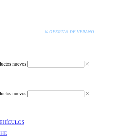
% DESCUENTOS DE BLACK FRIDAY
ENTREGA GRATIS EN TODAS LAS NEVERAS PORTÁTILES
S INFERIORES A 20€ DEBEN PAGARSE EXCLUSIVAMENTE ONLINE C
ENTREGA RÁPIDA
% OFERTAS DE VERANO
ductos nuevos
ductos nuevos
VEHÍCULOS
CHE