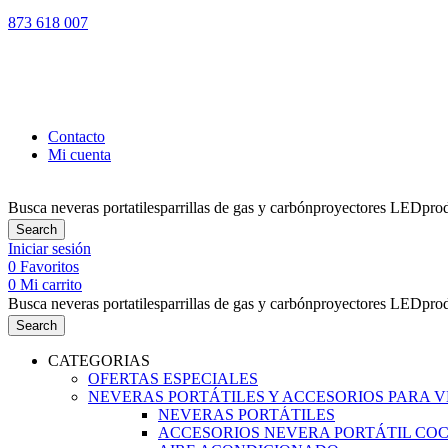
873 618 007
LOS PEDIDO
Contacto
Mi cuenta
Busca
neveras portatiles
parrillas de gas y carbón
proyectores LED
pro
Search
Iniciar sesión
0
Favoritos
0
Mi carrito
Busca
neveras portatiles
parrillas de gas y carbón
proyectores LED
pro
Search
CATEGORIAS
OFERTAS ESPECIALES
NEVERAS PORTÁTILES Y ACCESORIOS PARA 
NEVERAS PORTÁTILES
ACCESORIOS NEVERA PORTÁTIL CO