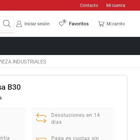
Contacto
Mi cuenta
0
Favoritos
Iniciar sesión
Mi carrito
IEZA INDUSTRIALES
sa B30
s
Devoluciones en 14
días
ntía
Paga en cuotas sin