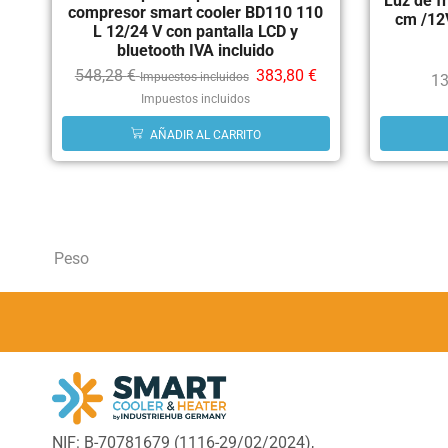
Luz de f
compresor smart cooler BD110 110
cm /12V
L 12/24 V con pantalla LCD y
bluetooth IVA incluido
548,28
€
383,80
€
Impuestos incluidos
13
Impuestos incluidos
AÑADIR AL CARRITO
Peso
NIF: B-70781679 (
1116-29/02/2024),