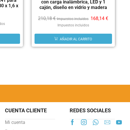
t41 para
con carga inalámbrica, LED y 1
0 x 1,6 x
cajón, diseño en vidrio y madera
210,18
€
168,14
€
Impuestos incluidos
idos
Impuestos incluidos
AÑADIR AL CARRITO
CUENTA CLIENTE
REDES SOCIALES
Mi cuenta