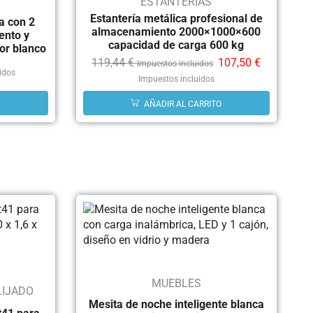
ESTANTERÍAS
Estantería metálica profesional de
a con 2
almacenamiento 2000×1000×600
ento y
capacidad de carga 600 kg
or blanco
119,44
€
107,50
€
Impuestos incluidos
idos
Impuestos incluidos
AÑADIR AL CARRITO
MUEBLES
LIJADO
Mesita de noche inteligente blanca