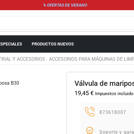
% OFERTAS DE VERANO
ESPECIALES
PRODUCTOS NUEVOS
TRIAL Y ACCESORIOS
ACCESORIOS PARA MÁQUINAS DE LIMP
/
Válvula de maripo
19,45
€
Impuestos incluido
873618007
Soporte y gara