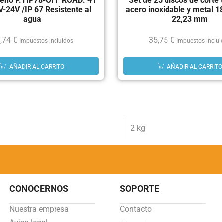
reno P.TIP78-OFF ROAD: 41
Set de 25 discos de corte 
-24V /IP 67 Resistente al
acero inoxidable y metal 18
agua
22,23 mm
,74
€
35,75
€
Impuestos incluidos
Impuestos inclu
AÑADIR AL CARRITO
AÑADIR AL CARRITO
2 kg
CONOCERNOS
SOPORTE
Nuestra empresa
Contacto