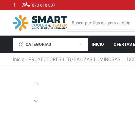
873 618 007
Busca
neveras portatiles
CATEGORIAS
INICIO
OFERTAS 
Inicio
PROYECTORES LED/BALIZAS LUMINOSAS
LUC
/
/