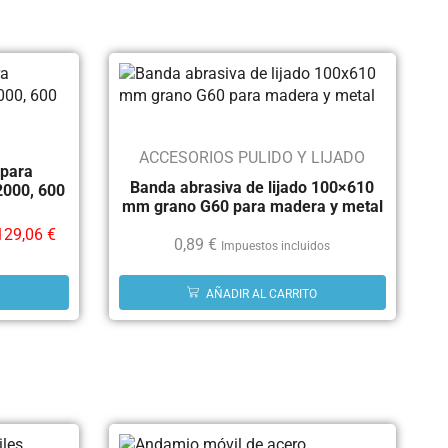
ACCESORIOS PULIDO Y LIJADO
 para
Banda abrasiva de lijado 100×610
000, 600
mm grano G60 para madera y metal
129,06
€
0,89
€
Impuestos incluidos
AÑADIR AL CARRITO