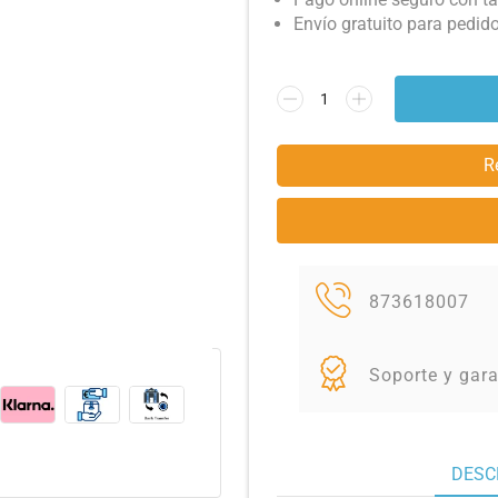
Envío gratuito para pedid
R
873618007
Soporte y gara
DESC