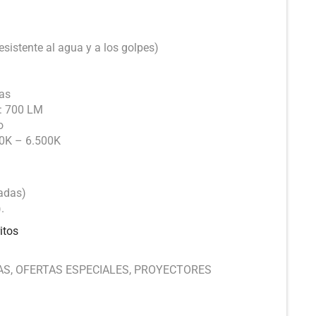
Resistente al agua y a los golpes)
ras
: 700 LM
o
00K – 6.500K
adas)
.
itos
AS
,
OFERTAS ESPECIALES
,
PROYECTORES