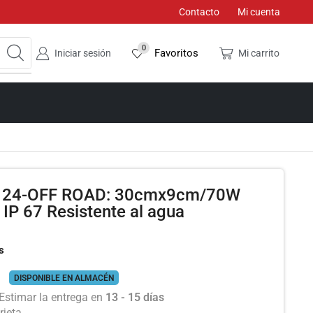
Contacto
Mi cuenta
0
Favoritos
Iniciar sesión
Mi carrito
IP 24-OFF ROAD: 30cmx9cm/70W
P 67 Resistente al agua
s
DISPONIBLE EN ALMACÉN
Estimar la entrega en
13 - 15 días
rjeta