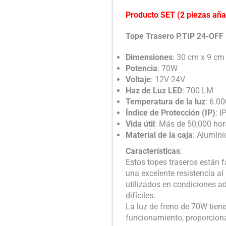
Producto SET (2 piezas aña
Tope Trasero P.TIP 24-OF
Dimensiones
: 30 cm x 9 cm
Potencia
: 70W
Voltaje
: 12V-24V
Haz de Luz LED
: 700 LM
Temperatura de la luz
: 6.0
Índice de Protección (IP)
: I
Vida útil
: Más de 50,000 ho
Material de la caja
: Alumini
Características
:
Estos topes traseros están f
una excelente resistencia al
utilizados en condiciones a
difíciles.
La luz de freno de 70W tiene
funcionamiento, proporcionan