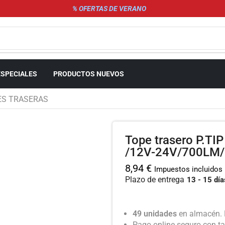
% OFERTAS DE VERANO
ESPECIALES
PRODUCTOS NUEVOS
ES TRASERAS
Tope trasero P.T
/12V-24V/700LM/ I
8,94
€
Impuestos incluidos
Plazo de entrega
13 - 15 día
49 unidades
en almacén. 
Pago online seguro con ta