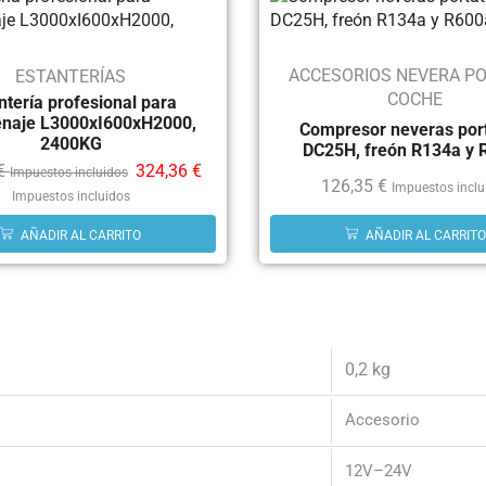
ACCESORIOS NEVERA PO
ESTANTERÍAS
COCHE
ntería profesional para
naje L3000xI600xH2000,
Compresor neveras port
2400KG
DC25H, freón R134a y 
€
324,36
€
Impuestos incluidos
126,35
€
Impuestos inclu
Impuestos incluidos
AÑADIR AL CARRITO
AÑADIR AL CARRITO
0,2 kg
Accesorio
12V–24V