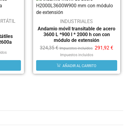
RTÁTIL
INDUSTRIALES
Andamio móvil transitable de acero
3600 L *900 l * 2000 h con con
átiles
módulo de extensión
R600a
324,35
€
291,92
€
Impuestos incluidos
idos
Impuestos incluidos
AÑADIR AL CARRITO