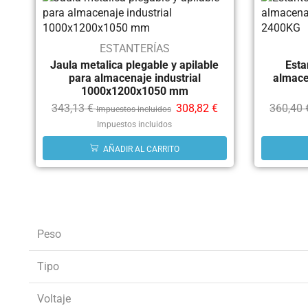
ESTANTERÍAS
Jaula metalica plegable y apilable
Esta
para almacenaje industrial
almace
1000x1200x1050 mm
343,13
€
308,82
€
360,40
Impuestos incluidos
Impuestos incluidos
AÑADIR AL CARRITO
Peso
Tipo
Voltaje