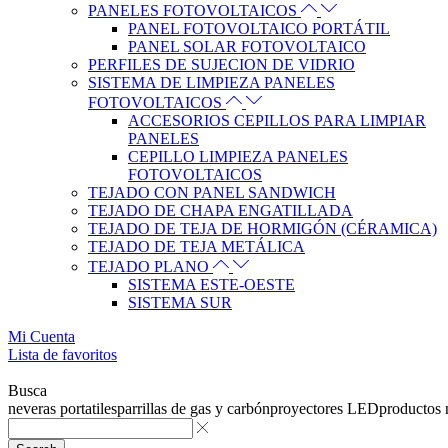
PANELES FOTOVOLTAICOS
PANEL FOTOVOLTAICO PORTÁTIL
PANEL SOLAR FOTOVOLTAICO
PERFILES DE SUJECION DE VIDRIO
SISTEMA DE LIMPIEZA PANELES
FOTOVOLTAICOS
ACCESORIOS CEPILLOS PARA LIMPIAR
PANELES
CEPILLO LIMPIEZA PANELES
FOTOVOLTAICOS
TEJADO CON PANEL SANDWICH
TEJADO DE CHAPA ENGATILLADA
TEJADO DE TEJA DE HORMIGÓN (CÉRAMICA)
TEJADO DE TEJA METÁLICA
TEJADO PLANO
SISTEMA ESTE-OESTE
SISTEMA SUR
Mi Cuenta
Lista de favoritos
Busca
neveras portatiles
parrillas de gas y carbón
proyectores LED
productos