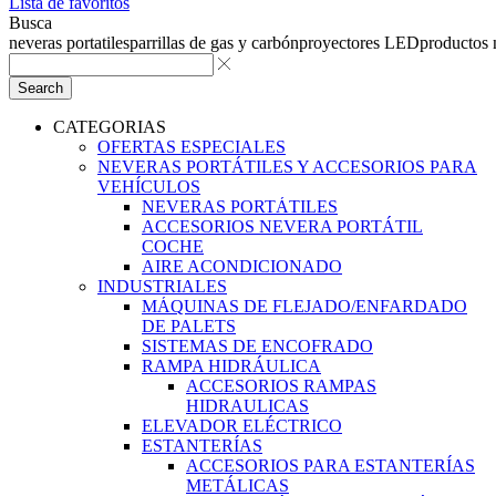
Lista de favoritos
Busca
neveras portatiles
parrillas de gas y carbón
proyectores LED
productos
Search
CATEGORIAS
OFERTAS ESPECIALES
NEVERAS PORTÁTILES Y ACCESORIOS PARA
VEHÍCULOS
NEVERAS PORTÁTILES
ACCESORIOS NEVERA PORTÁTIL
COCHE
AIRE ACONDICIONADO
INDUSTRIALES
MÁQUINAS DE FLEJADO/ENFARDADO
DE PALETS
SISTEMAS DE ENCOFRADO
RAMPA HIDRÁULICA
ACCESORIOS RAMPAS
HIDRAULICAS
ELEVADOR ELÉCTRICO
ESTANTERÍAS
ACCESORIOS PARA ESTANTERÍAS
METÁLICAS