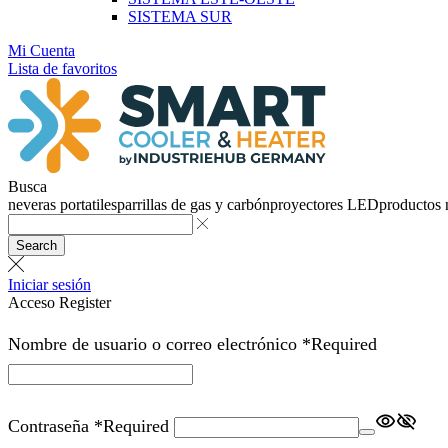
SISTEMA SUR
Mi Cuenta
Lista de favoritos
Busca
neveras portatiles
parrillas de gas y carbón
proyectores LED
productos
Search
Iniciar sesión
Acceso
Register
Nombre de usuario o correo electrónico
*
Required
Contraseña
*
Required