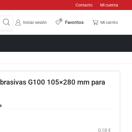
Contacto
Mi cuenta
0
Favoritos
Iniciar sesión
Mi carrito
 abrasivas G100 105×280 mm para
s
0,18
€