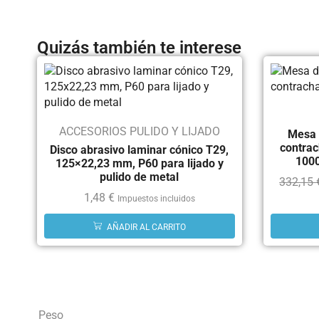
Quizás también te interese
ACCESORIOS PULIDO Y LIJADO
Mesa d
contra
Disco abrasivo laminar cónico T29,
1000
125×22,23 mm, P60 para lijado y
pulido de metal
332,15
1,48
€
Impuestos incluidos
AÑADIR AL CARRITO
Peso