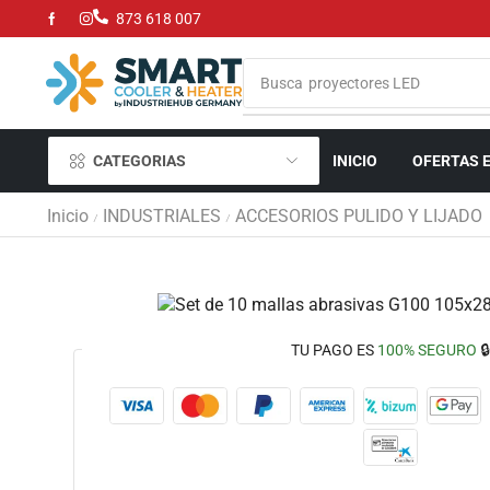
873 618 007
Busca
parrillas de gas y carbón
CATEGORIAS
INICIO
OFERTAS 
Inicio
INDUSTRIALES
ACCESORIOS PULIDO Y LIJADO
/
/
TU PAGO ES
100% SEGURO
🔒