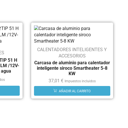
CALENTADORES INTELIGENTES Y
ES
ACCESORIOS
TIP 51 H
Carcasa de aluminio para calentador
 LM /12V-
inteligente siroco Smartheater 5-8
l agua
KW
idos
37,01
€
Impuestos incluidos
AÑADIR AL CARRITO