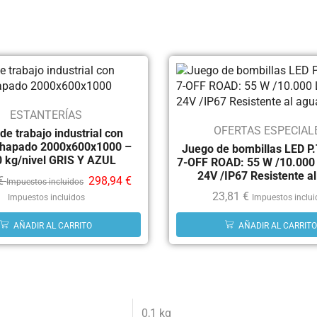
ESTANTERÍAS
OFERTAS ESPECIAL
e trabajo industrial con
chapado 2000x600x1000 –
Juego de bombillas LED P.
 kg/nivel GRIS Y AZUL
7-OFF ROAD: 55 W /10.000
24V /IP67 Resistente a
€
298,94
€
Impuestos incluidos
23,81
€
Impuestos incluidos
Impuestos inclu
AÑADIR AL CARRITO
AÑADIR AL CARRITO
0,1 kg