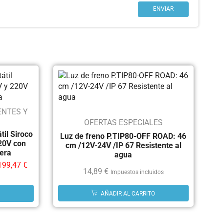
ENTES Y
OFERTAS ESPECIALES
til Siroco
Luz de freno P.TIP80-OFF ROAD: 46
20V con
cm /12V-24V /IP 67 Resistente al
cera
agua
199,47
€
14,89
€
Impuestos incluidos
AÑADIR AL CARRITO