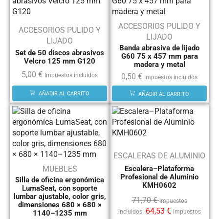
ACCESORIOS PULIDO Y
ACCESORIOS PULIDO Y
LIJADO
LIJADO
Banda abrasiva de lijado
Set de 50 discos abrasivos
G60 75 x 457 mm para
Velcro 125 mm G120
madera y metal
5,00
€
0,50
€
Impuestos incluidos
Impuestos incluidos
AÑADIR AL CARRITO
AÑADIR AL CARRITO
ESCALERAS DE ALUMINIO
Escalera–Plataforma
MUEBLES
Profesional de Aluminio
Silla de oficina ergonómica
KMH0602
LumaSeat, con soporte
lumbar ajustable, color gris,
71,70
€
Impuestos
dimensiones 680 × 680 ×
64,53
€
incluidos
Impuestos
1140–1235 mm