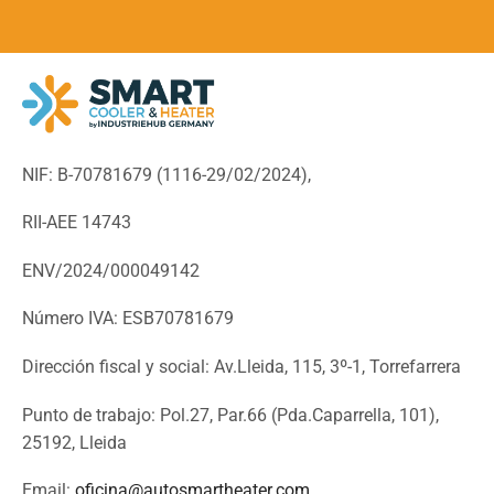
NIF: B-70781679 (
1116-29/02/2024),
RII-AEE 14743
ENV/2024/000049142
Número IVA: ESB70781679
Dirección fiscal y social: Av.Lleida, 115, 3º-1, Torrefarrera
Punto de trabajo: Pol.27, Par.66 (Pda.Caparrella, 101),
25192, Lleida
Email:
oficina@autosmartheater.com