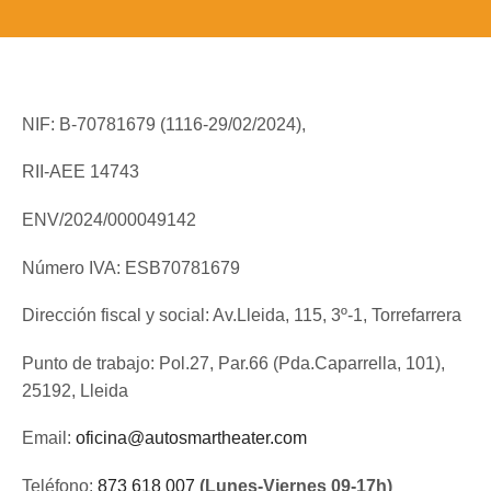
NIF: B-70781679 (
1116-29/02/2024),
RII-AEE 14743
ENV/2024/000049142
Número IVA: ESB70781679
Dirección fiscal y social: Av.Lleida, 115, 3º-1, Torrefarrera
Punto de trabajo: Pol.27, Par.66 (Pda.Caparrella, 101),
25192, Lleida
Email:
oficina@autosmartheater.com
Teléfono:
873 618 007
(Lunes-Viernes 09-17h)