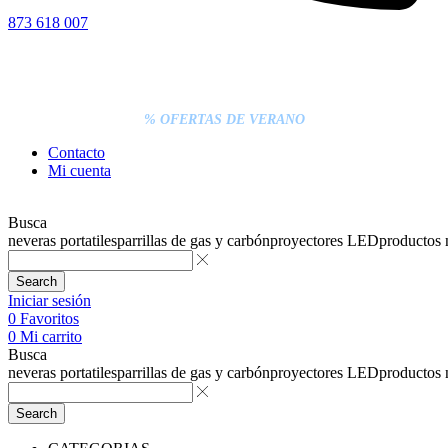
873 618 007
% DESCUENTOS DE BLACK FRIDAY
ENTREGA GRATIS EN TODAS LAS NEVERAS PORTÁTILES
LOS PEDIDOS INFERIORES A 20€ DEBEN PAGARSE
EXCLUSIVAMENTE ONLINE CON TARJETA.
ENTREGA RÁPIDA
% OFERTAS DE VERANO
Contacto
Mi cuenta
Busca
neveras portatiles
parrillas de gas y carbón
proyectores LED
productos
Search
Iniciar sesión
0
Favoritos
0
Mi carrito
Busca
neveras portatiles
parrillas de gas y carbón
proyectores LED
productos
Search