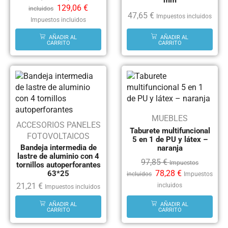
129,06
€
incluidos
47,65
€
Impuestos incluidos
Impuestos incluidos
AÑADIR AL
AÑADIR AL
CARRITO
CARRITO
MUEBLES
ACCESORIOS PANELES
Taburete multifuncional
FOTOVOLTAICOS
5 en 1 de PU y látex –
Bandeja intermedia de
naranja
lastre de aluminio con 4
97,85
€
Impuestos
tornillos autoperforantes
78,28
€
63*25
incluidos
Impuestos
21,21
€
incluidos
Impuestos incluidos
AÑADIR AL
AÑADIR AL
CARRITO
CARRITO