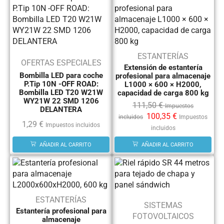
ESTANTERÍAS
OFERTAS ESPECIALES
Extensión de estantería
Bombilla LED para coche
profesional para almacenaje
P.Tip 10N -OFF ROAD:
L1000 × 600 × H2000,
Bombilla LED T20 W21W
capacidad de carga 800 kg
WY21W 22 SMD 1206
111,50
€
Impuestos
DELANTERA
100,35
€
incluidos
Impuestos
1,29
€
Impuestos incluidos
incluidos
AÑADIR AL CARRITO
AÑADIR AL CARRITO
ESTANTERÍAS
SISTEMAS
Estantería profesional para
FOTOVOLTAICOS
almacenaje