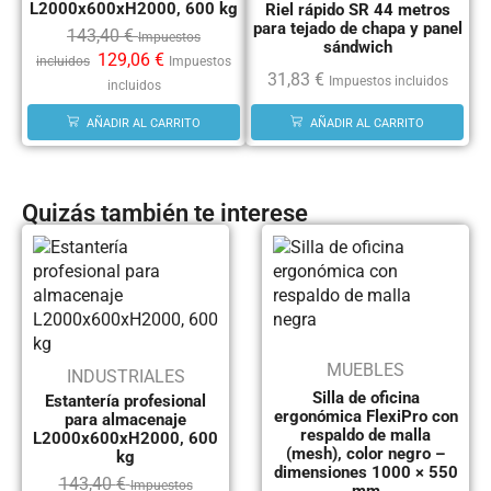
L2000x600xH2000, 600 kg
Riel rápido SR 44 metros
para tejado de chapa y panel
143,40
€
Impuestos
sándwich
129,06
€
incluidos
Impuestos
31,83
€
Impuestos incluidos
incluidos
AÑADIR AL CARRITO
AÑADIR AL CARRITO
Quizás también te interese
MUEBLES
INDUSTRIALES
Silla de oficina
Estantería profesional
ergonómica FlexiPro con
para almacenaje
respaldo de malla
L2000x600xH2000, 600
(mesh), color negro –
kg
dimensiones 1000 × 550
143,40
€
Impuestos
mm