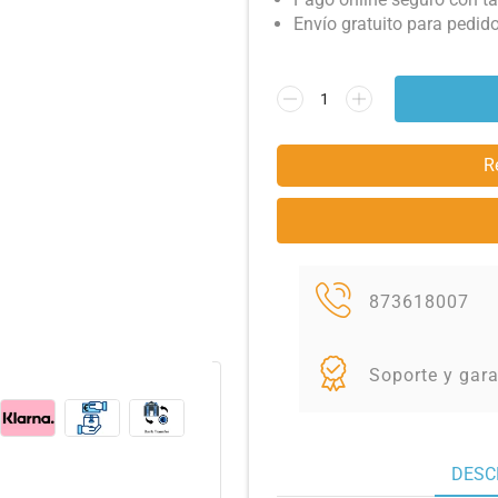
Envío gratuito para pedid
R
873618007
Soporte y gara
DESC