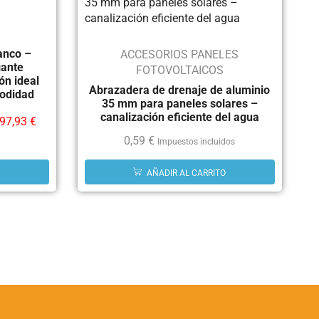
anco –
ACCESORIOS PANELES
gante
FOTOVOLTAICOS
ón ideal
Abrazadera de drenaje de aluminio
modidad
35 mm para paneles solares –
canalización eficiente del agua
97,93
€
0,59
€
Impuestos incluidos
AÑADIR AL CARRITO