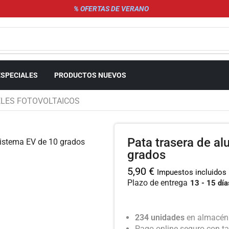
% OFERTAS DE VERANO
ESPECIALES
PRODUCTOS NUEVOS
ELES FOTOVOLTAICOS
Pata trasera de a
grados
5,90
€
Impuestos incluidos
Plazo de entrega
13 - 15 día
234 unidades
en almacén.
Pago online seguro con ta