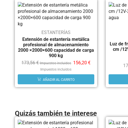
ESTANTERÍAS
Extensión de estantería metálica
Luz de f
profesional de almacenamiento
cm /12V
2000 ×2000×600 capacidad de carga
900 kg
173,56
€
156,20
€
Impuestos incluidos
17
Impuestos incluidos
AÑADIR AL CARRITO
Quizás también te interese