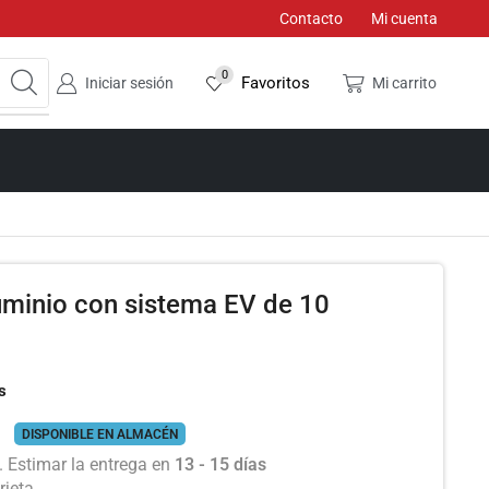
Contacto
Mi cuenta
0
Favoritos
Iniciar sesión
Mi carrito
luminio con sistema EV de 10
s
DISPONIBLE EN ALMACÉN
 Estimar la entrega en
13 - 15 días
rjeta