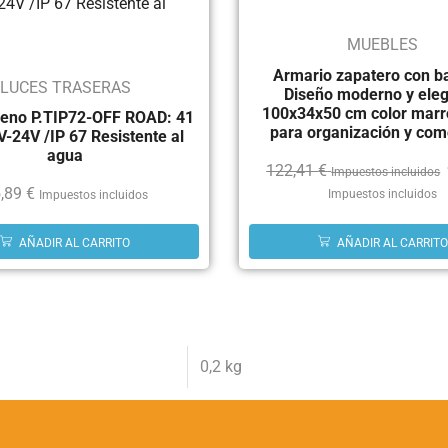
MUEBLES
Armario zapatero con b
LUCES TRASERAS
Diseño moderno y ele
100x34x50 cm color marr
reno P.TIP72-OFF ROAD: 41
para organización y co
-24V /IP 67 Resistente al
agua
122,41
€
Impuestos incluidos
,89
€
Impuestos incluidos
Impuestos incluidos
AÑADIR AL CARRITO
AÑADIR AL CARRITO
0,2 kg