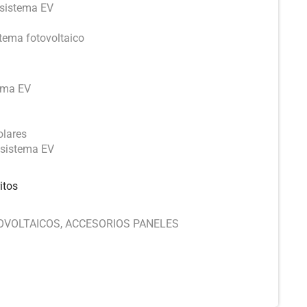
 sistema EV
stema fotovoltaico
tema EV
olares
 sistema EV
itos
OVOLTAICOS
,
ACCESORIOS PANELES