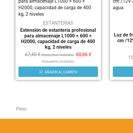
ESTANTERÍAS
Extensión de estantería profesional
Luz de f
para almacenaje L1000 × 600 ×
cm /12V
H2000, capacidad de carga de 400
kg, 2 niveles
67,40
€
60,66
€
Impuestos incluidos
15
Impuestos incluidos
AÑADIR AL CARRITO
Peso