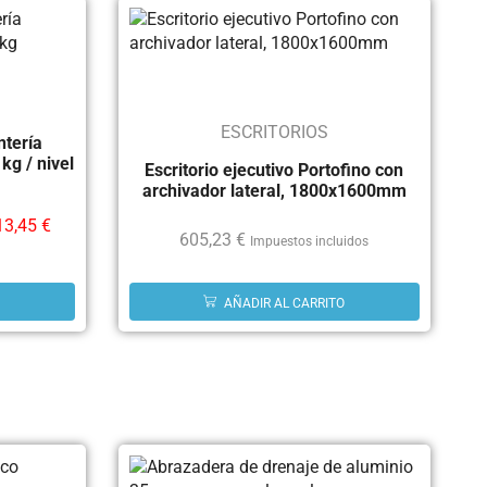
ESCRITORIOS
ntería
kg / nivel
Escritorio ejecutivo Portofino con
archivador lateral, 1800x1600mm
13,45
€
605,23
€
Impuestos incluidos
AÑADIR AL CARRITO