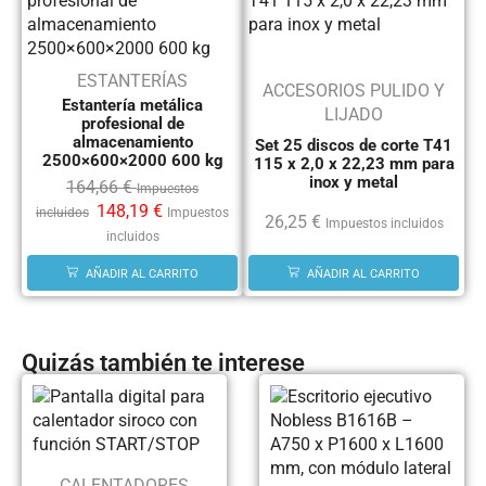
ESTANTERÍAS
ACCESORIOS PULIDO Y
Estantería metálica
LIJADO
profesional de
almacenamiento
Set 25 discos de corte T41
2500×600×2000 600 kg
115 x 2,0 x 22,23 mm para
inox y metal
164,66
€
Impuestos
148,19
€
incluidos
Impuestos
26,25
€
Impuestos incluidos
incluidos
AÑADIR AL CARRITO
AÑADIR AL CARRITO
Quizás también te interese
CALENTADORES