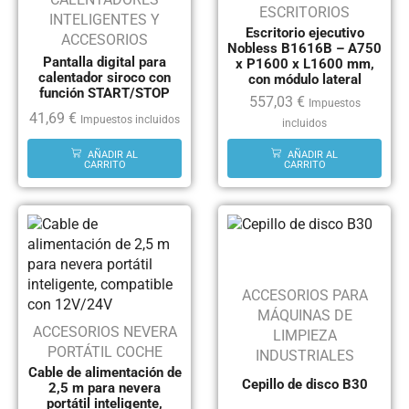
ESCRITORIOS
INTELIGENTES Y
Escritorio ejecutivo
ACCESORIOS
Nobless B1616B – A750
Pantalla digital para
x P1600 x L1600 mm,
calentador siroco con
con módulo lateral
función START/STOP
557,03
€
Impuestos
41,69
€
Impuestos incluidos
incluidos
AÑADIR AL
AÑADIR AL
CARRITO
CARRITO
ACCESORIOS PARA
MÁQUINAS DE
ACCESORIOS NEVERA
LIMPIEZA
PORTÁTIL COCHE
INDUSTRIALES
Cable de alimentación de
Cepillo de disco B30
2,5 m para nevera
portátil inteligente,