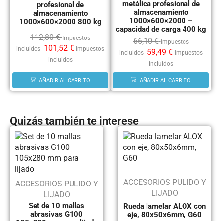
metálica profesional de
profesional de
almacenamiento
almacenamiento
1000×600×2000 –
1000×600×2000 800 kg
capacidad de carga 400 kg
112,80
€
Impuestos
66,10
€
Impuestos
101,52
€
incluidos
Impuestos
59,49
€
incluidos
Impuestos
incluidos
incluidos
AÑADIR AL CARRITO
AÑADIR AL CARRITO
Quizás también te interese
ACCESORIOS PULIDO Y
ACCESORIOS PULIDO Y
LIJADO
LIJADO
Set de 10 mallas
Rueda lamelar ALOX con
abrasivas G100
eje, 80x50x6mm, G60