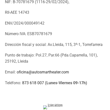
NIF: B-70781679 (
1116-29/02/2024),
RII-AEE 14743
ENV/2024/000049142
Número IVA: ESB70781679
Dirección fiscal y social: Av.Lleida, 115, 3º-1, Torrefarrera
Punto de trabajo: Pol.27, Par.66 (Pda.Caparrella, 101),
25192, Lleida
Email:
oficina@autosmartheater.com
Teléfono:
873 618 007
(Lunes-Viernes 09-17h)