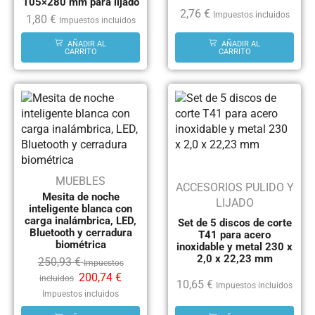
105×280 mm para lijado
2,76
€
Impuestos incluidos
1,80
€
Impuestos incluidos
AÑADIR AL
AÑADIR AL
CARRITO
CARRITO
MUEBLES
ACCESORIOS PULIDO Y
Mesita de noche
LIJADO
inteligente blanca con
carga inalámbrica, LED,
Set de 5 discos de corte
Bluetooth y cerradura
T41 para acero
biométrica
inoxidable y metal 230 x
2,0 x 22,23 mm
250,93
€
Impuestos
200,74
€
incluidos
10,65
€
Impuestos incluidos
Impuestos incluidos