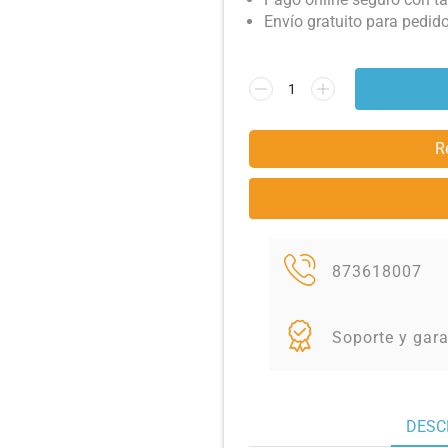
Envío gratuito para pedid
R
873618007
Soporte y gara
DESC