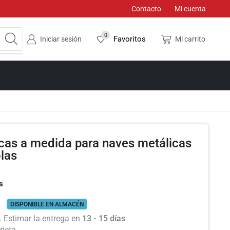
Contacto
Mi cuenta
0
Favoritos
Iniciar sesión
Mi carrito
icas a medida para naves metálicas
olas
s
DISPONIBLE EN ALMACÉN
 Estimar la entrega en
13 - 15 días
rjeta