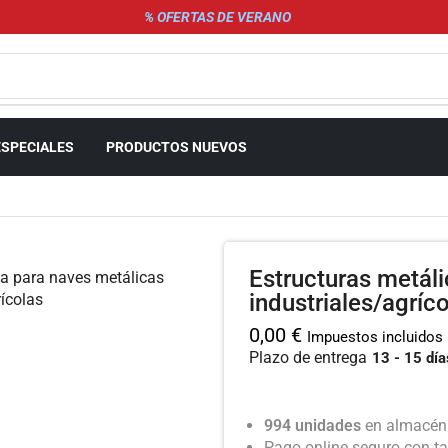
% OFERTAS DE VERANO
ESPECIALES
PRODUCTOS NUEVOS
Estructuras metál
industriales/agríc
0,00
€
Impuestos incluidos
Plazo de entrega
13 - 15 día
994 unidades
en almacén.
Pago online seguro con ta