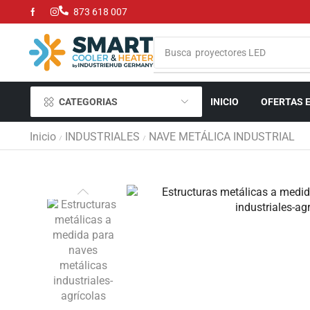
873 618 007
Busca
parrillas de gas y carbón
CATEGORIAS
INICIO
OFERTAS 
Inicio
INDUSTRIALES
NAVE METÁLICA INDUSTRIAL
/
/