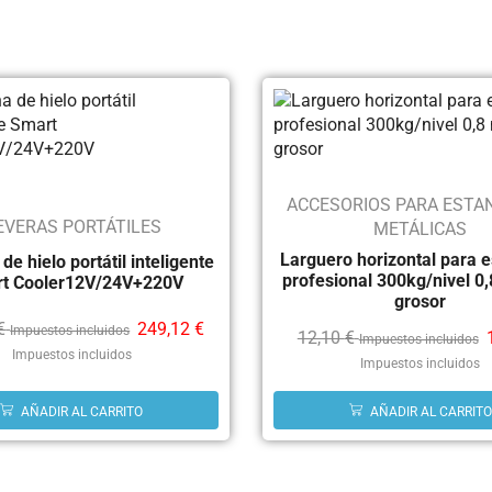
ACCESORIOS PARA ESTA
EVERAS PORTÁTILES
METÁLICAS
Larguero horizontal para e
e hielo portátil inteligente
profesional 300kg/nivel 0
t Cooler12V/24V+220V
grosor
€
249,12
€
Impuestos incluidos
12,10
€
Impuestos incluidos
Impuestos incluidos
Impuestos incluidos
AÑADIR AL CARRITO
AÑADIR AL CARRITO