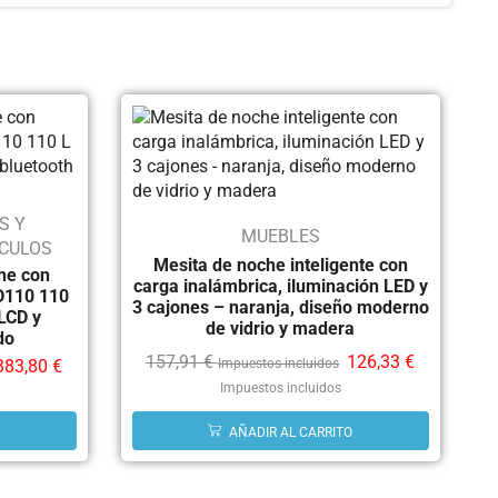
S Y
MUEBLES
ÍCULOS
Mesita de noche inteligente con
che con
carga inalámbrica, iluminación LED y
D110 110
3 cajones – naranja, diseño moderno
 LCD y
de vidrio y madera
do
157,91
€
126,33
€
Impuestos incluidos
383,80
€
Impuestos incluidos
AÑADIR AL CARRITO