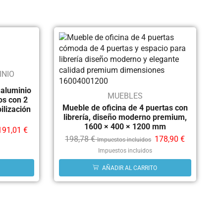
INIO
 aluminio
MUEBLES
os con 2
Mueble de oficina de 4 puertas con
ilización
librería, diseño moderno premium,
1600 × 400 × 1200 mm
191,01
€
198,78
€
178,90
€
Impuestos incluidos
Impuestos incluidos
AÑADIR AL CARRITO