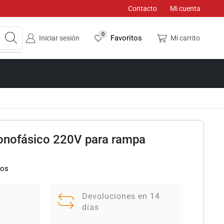
Contacto
Mi cuenta
0
Favoritos
Iniciar sesión
Mi carrito
onofásico 220V para rampa
dos
Devoluciones en 14
días