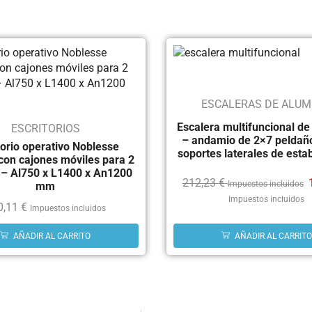
ESCALERAS DE ALUM
Escalera multifuncional de
ESCRITORIOS
– andamio de 2×7 peldañ
torio operativo Noblesse
soportes laterales de estab
on cajones móviles para 2
 – Al750 x L1400 x An1200
212,23
€
Impuestos incluidos
mm
Impuestos incluidos
0,11
€
Impuestos incluidos
AÑADIR AL CARRITO
AÑADIR AL CARRITO