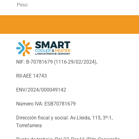
Peso
NIF: B-70781679 (
1116-29/02/2024),
RII-AEE 14743
ENV/2024/000049142
Número IVA: ESB70781679
Dirección fiscal y social: Av.Lleida, 115, 3º-1,
Torrefarrera