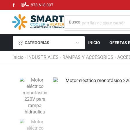
873 618 007
Busca
parrillas de gas y carbón
CATEGORIAS
INICIO
OFERTAS 
Inicio
INDUSTRIALES
RAMPAS Y ACCESORIOS
ACCE
/
/
/