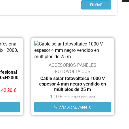
ACCESORIOS PANELES
FOTOVOLTAICOS
ofesional
00xH2000,
Cable solar fotovoltaico 1000 V
espesor 4 mm negro vendido en
múltiplos de 25 m
142,20
€
1,10
€
Impuestos incluidos
AÑADIR AL CARRITO