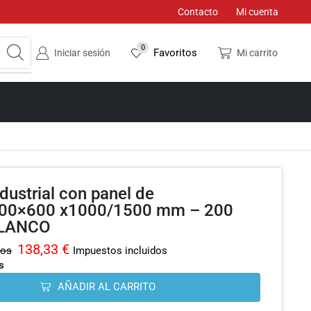
Contacto
Mi cuenta
0
Favoritos
Iniciar sesión
Mi carrito
dustrial con panel de
000×600 x1000/1500 mm – 200
BLANCO
138,33
€
dos
Impuestos incluidos
s
AÑADIR AL CARRITO