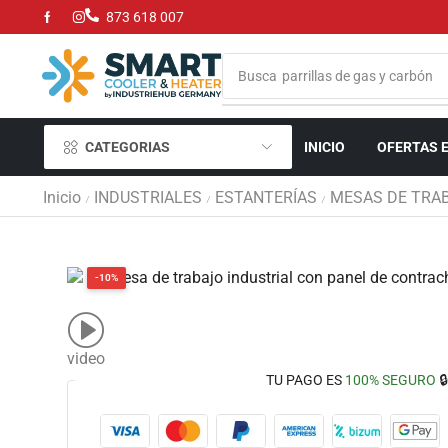
873 618 007
Busca
parrillas de gas y carbón
CATEGORIAS
INICIO
OFERTAS 
Inicio
INDUSTRIALES
ESTANTERÍAS
MESAS DE TRA
/
/
/
-10%
video
TU PAGO ES
100% SEGURO
🔒