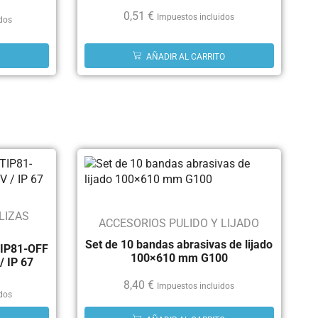
0,51
€
Impuestos incluidos
idos
AÑADIR AL CARRITO
LIZAS
ACCESORIOS PULIDO Y LIJADO
Set de 10 bandas abrasivas de lijado
TIP81-OFF
100×610 mm G100
/ IP 67
a
8,40
€
Impuestos incluidos
idos