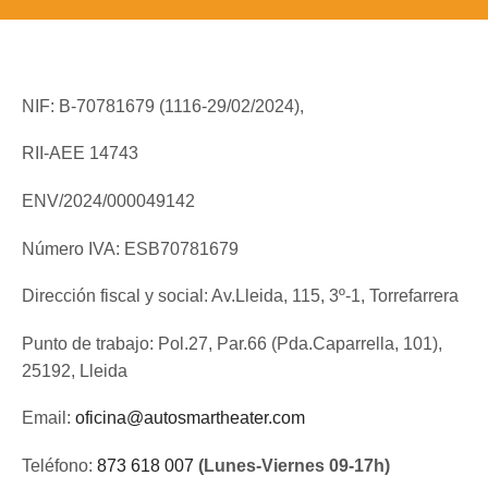
NIF: B-70781679 (
1116-29/02/2024),
RII-AEE 14743
ENV/2024/000049142
Número IVA: ESB70781679
Dirección fiscal y social: Av.Lleida, 115, 3º-1, Torrefarrera
Punto de trabajo: Pol.27, Par.66 (Pda.Caparrella, 101),
25192, Lleida
Email:
oficina@autosmartheater.com
Teléfono:
873 618 007
(Lunes-Viernes 09-17h)