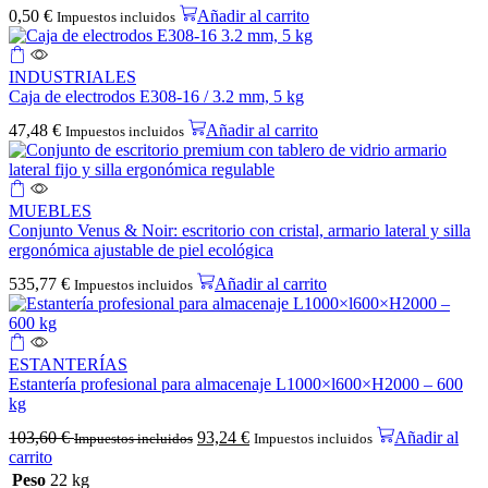
0,50
€
Añadir al carrito
Impuestos incluidos
INDUSTRIALES
Caja de electrodos E308-16 / 3.2 mm, 5 kg
47,48
€
Añadir al carrito
Impuestos incluidos
MUEBLES
Conjunto Venus & Noir: escritorio con cristal, armario lateral y silla
ergonómica ajustable de piel ecológica
535,77
€
Añadir al carrito
Impuestos incluidos
ESTANTERÍAS
Estantería profesional para almacenaje L1000×l600×H2000 – 600
kg
103,60
€
93,24
€
Añadir al
Impuestos incluidos
Impuestos incluidos
carrito
Peso
22 kg