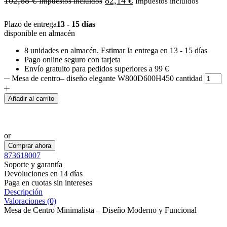
102,68
€
82,14
€
Impuestos incluidos
Impuestos incluidos
Plazo de entrega
13 - 15 días
disponible en almacén
8 unidades
en almacén. Estimar la entrega en
13 - 15 días
Pago online seguro con tarjeta
Envío gratuito para pedidos superiores a 99 €
Mesa de centro– diseño elegante W800D600H450 cantidad
Añadir al carrito
Realizar pedido por WhatsApp
or
Comprar ahora
873618007
Soporte y garantía
Devoluciones en 14 días
Paga en cuotas sin intereses
Descripción
Valoraciones (0)
Mesa de Centro Minimalista – Diseño Moderno y Funcional