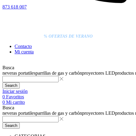
873 618 007
% DESCUENTOS DE BLACK FRIDAY
ENTREGA GRATIS EN TODAS LAS NEVERAS PORTÁTILES
LOS PEDIDOS INFERIORES A 20€ DEBEN PAGARSE
EXCLUSIVAMENTE ONLINE CON TARJETA.
ENTREGA RÁPIDA
% OFERTAS DE VERANO
Contacto
Mi cuenta
Busca
neveras portatiles
parrillas de gas y carbón
proyectores LED
productos
Search
Iniciar sesión
0
Favoritos
0
Mi carrito
Busca
neveras portatiles
parrillas de gas y carbón
proyectores LED
productos
Search