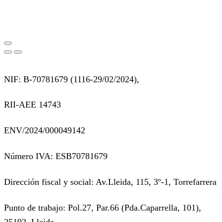
NIF: B-70781679 (
1116-29/02/2024),
RII-AEE 14743
ENV/2024/000049142
Número IVA: ESB70781679
Dirección fiscal y social: Av.Lleida, 115, 3º-1, Torrefarrera
Punto de trabajo: Pol.27, Par.66 (Pda.Caparrella, 101),
25192, Lleida