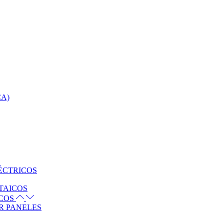
CA)
ÉCTRICOS
TAICOS
ICOS
R PANELES